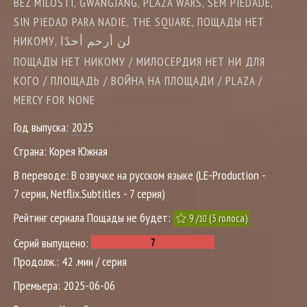
BEZ MILOSTI, GWANGJANG, PLAZA WARS, SEM PIEDADE,
SIN PIEDAD PARA NADIE, THE SQUARE, ПОЩАДЫ НЕТ
НИКОМУ, لن أرحم أحدًا
ПОЩАДЫ НЕТ НИКОМУ / МИЛОСЕРДИЯ НЕТ НИ ДЛЯ
КОГО / ПЛОЩАДЬ / ВОЙНА НА ПЛОЩАДИ / PLAZA /
MERCY FOR NONE
Год выпуска:
2025
Страна:
Корея Южная
В переводе:
В озвучке на русском языке (LE-Production -
7 серия, Netflix.Subtitles - 7 серия)
Рейтинг сериала Пощады не будет:
9
/
(
3
голоса)
10
Серий выпущено:
Продолж.:
42 .мин / серия
Премьера:
2025-06-06