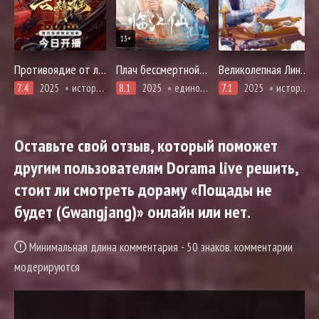
13+
Противоядие от любви
Плач бессмертной реки
Великолепная Линь Цянь Цзинь
7.4
2025
история, романтика
8.1
2025
единоборства, романтика, сянься, фэнтези
7.1
2025
история, мистика, расследование, романтика, фэнтези
Оставьте свой отзыв, который поможет
другим пользователям Dorama live решить,
стоит ли смотреть дораму «Пощады не
будет (Gwangjang)» онлайн или нет.
Минимальная длина комментария - 50 знаков. комментарии
модерируются