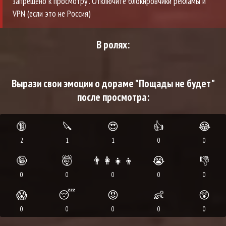
запрещено к просмотру". Отключите блокировчики рекламы и
VPN (если это не Россия)
В ролях:
Вырази свои эмоции о дораме "Пощады не будет"
после просмотра:
🔞
🔪
😍
👍
😂
2
1
1
0
0
🤪
🤯
👨‍👩‍👧‍👦
😭
👎
0
0
0
0
0
😱
😴
😡
👶
😲
0
0
0
0
0