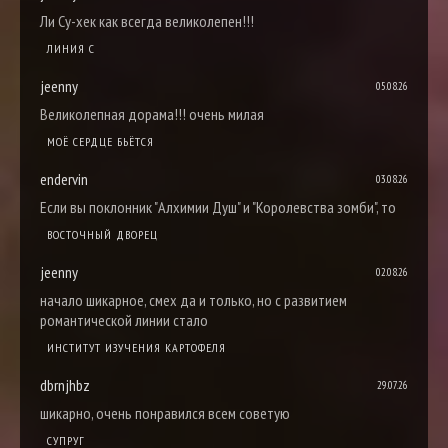
Ли Су-хек как всегда великолепен!!!
ЛИНИЯ С
jeenny
05.08.26
Великолепная дорама!!! очень милая
МОЁ СЕРДЦЕ БЬЁТСЯ
endervin
03.08.26
Если вы поклонник "Алхимии Душ" и "Королевства зомби", то
ВОСТОЧНЫЙ ДВОРЕЦ
jeenny
02.08.26
начало шикарное, смех да и только, но с развитием
романтической линии стало
ИНСТИТУТ ИЗУЧЕНИЯ КАРТОФЕЛЯ
dbrnjhbz
29.07.26
шикарно, очень понравился всем советую
СУПРУГ