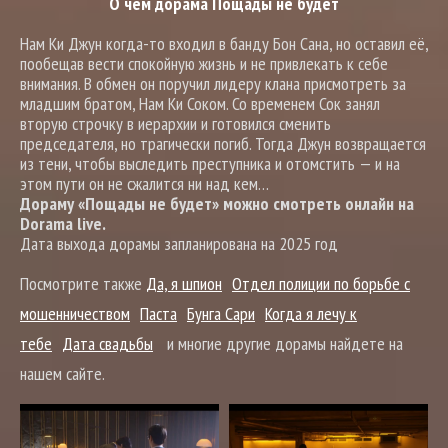
О чем дорама Пощады не будет
Нам Ки Джун когда-то входил в банду Бон Сана, но оставил её,
пообещав вести спокойную жизнь и не привлекать к себе
внимания. В обмен он поручил лидеру клана присмотреть за
младшим братом, Нам Ки Соком. Со временем Сок занял
вторую строчку в иерархии и готовился сменить
председателя, но трагически погиб. Тогда Джун возвращается
из тени, чтобы выследить преступника и отомстить — и на
этом пути он не сжалится ни над кем…
Дораму «Пощады не будет» можно смотреть онлайн на
Dorama live.
Дата выхода дорамы запланирована на 2025 год
Посмотрите также
Да, я шпион
Отдел полиции по борьбе с
мошенничеством
Паста
Бунга Сари
Когда я лечу к
тебе
Дата свадьбы
и многие другие дорамы найдете на
нашем сайте.