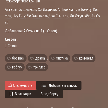
Режиссер:
Чхве Сон-ын
Актеры:
Со Джи-соп
,
Хо Джун-хо
,
Ан Гиль-ган
,
Ли Бом-су
,
Кон
Мён
,
Чху Ён-у
,
Чо Хан-чхоль
,
Чха Сын-вон
,
Ли Джун-хёк
,
Ан Сэ-
хо
Добавлена:
7 Серия из 7 (1 Сезон)
Сезоны:
1 Сезон
боевики
,
драма
,
мистика
,
криминал
,
вебтун
,
триллер
Отслеживать
Добавить в список
В закладки
В подборку