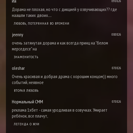
Ия
09.08.26
Дорама не плохая, но что с дикцией у озвучивающих?? где
наашли таких двоих....
ЛЮБОВЬ, ПОТЕРЯННАЯ ВО ВРЕМЕНИ
jeenny
08.08.26
очень затянутая дорама и как всегда принц на "белом
мерседесе" на
ЗНАМЕНИТОСТЬ
oleshar
07.08.26
Очень красивая и добрая драма с хорошим концом)) много
событий, неявное
ВТОРАЯ ЛЮБОВЬ
Нормальный СММ
07.08.26
реклама 1хбет - самая уродливая в озвучках. Умирает
ребёнок, все плачут,
ЛЕГЕНДА О ЖУИ