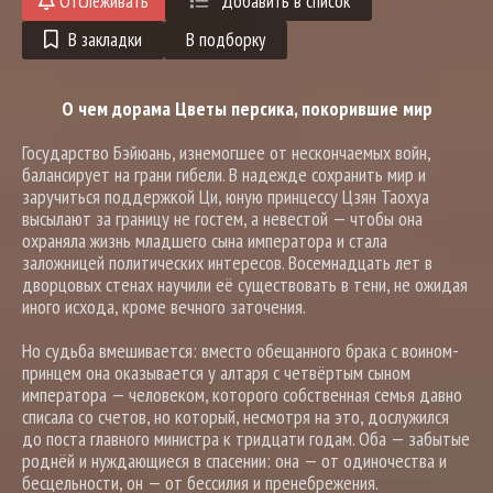
Отслеживать
Добавить в список
В закладки
В подборку
О чем дорама Цветы персика, покорившие мир
Государство Бэйюань, изнемогшее от нескончаемых войн,
балансирует на грани гибели. В надежде сохранить мир и
заручиться поддержкой Ци, юную принцессу Цзян Таохуа
высылают за границу не гостем, а невестой — чтобы она
охраняла жизнь младшего сына императора и стала
заложницей политических интересов. Восемнадцать лет в
дворцовых стенах научили её существовать в тени, не ожидая
иного исхода, кроме вечного заточения.
Но судьба вмешивается: вместо обещанного брака с воином-
принцем она оказывается у алтаря с четвёртым сыном
императора — человеком, которого собственная семья давно
списала со счетов, но который, несмотря на это, дослужился
до поста главного министра к тридцати годам. Оба — забытые
роднёй и нуждающиеся в спасении: она — от одиночества и
бесцельности, он — от бессилия и пренебрежения.