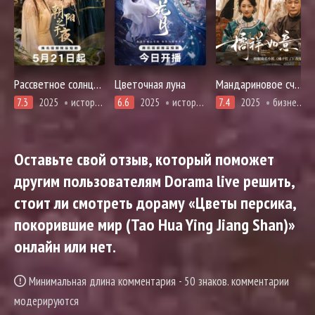
Рассветное солнце в ночи
Цветочная луна
Мандариновое счастье
7.3
2025
история, романтика, сянься, фэнтези
6.6
2025
история, романтика
7.4
2025
бизнес, драма, история, адаптация новел, повседневность
Оставьте свой отзыв, который поможет
другим пользователям Dorama live решить,
стоит ли смотреть дораму «Цветы персика,
покорившие мир (Tao Hua Ying Jiang Shan)»
онлайн или нет.
Минимальная длина комментария - 50 знаков. комментарии
модерируются