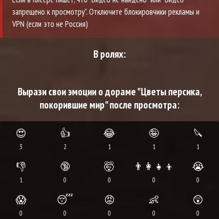
запрещено к просмотру". Отключите блокировчики рекламы и
VPN (если это не Россия)
В ролях:
Вырази свои эмоции о дораме "Цветы персика,
покорившие мир" после просмотра:
😍
👍
😂
🤪
🔪
3
2
1
1
1
👎
🔞
🤯
👨‍👩‍👧‍👦
😭
1
0
0
0
0
😱
😴
😡
👶
😲
0
0
0
0
0