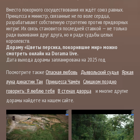
Вместо покорного сосуществования их ждёт союз равных.
Принцесса и министр, связанные не по воле сердца,
разрабатывают собственную стратегию против придворных
интриг. Их связь становится последней ставкой — не только
ради выживания друг друга, но и ради судьбы целых
королевств.
Дораму «Цветы персика, покорившие мир» можно
смотреть онлайн на Dorama live.
Дата выхода дорамы запланирована на 2025 год
Посмотрите также
Опасная любовь
Дьявольский судья
Яркая
луна династии Тан
Принцесса Чамён
Слишком поздно
говорить: Я люблю тебя
В стенах дворца
и многие другие
дорамы найдете на нашем сайте.