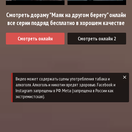
Смотреть дораму "Маяк на другом берегу" онлайн
все серии подряд бесплатно в хорошем качестве
Смотреть онлайн
Смотреть онлайн 2