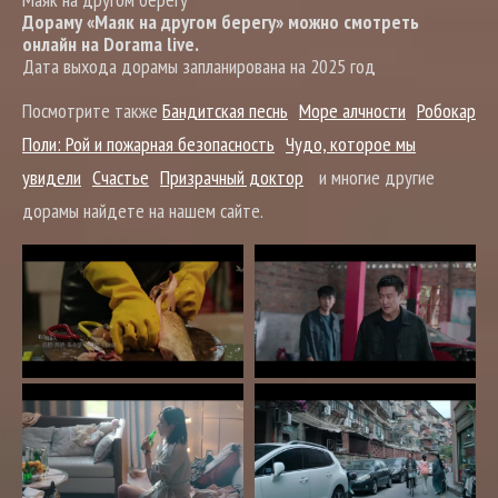
Дораму «Маяк на другом берегу» можно смотреть
онлайн на Dorama live.
Дата выхода дорамы запланирована на 2025 год
Посмотрите также
Бандитская песнь
Море алчности
Робокар
Поли: Рой и пожарная безопасность
Чудо, которое мы
увидели
Счастье
Призрачный доктор
и многие другие
дорамы найдете на нашем сайте.