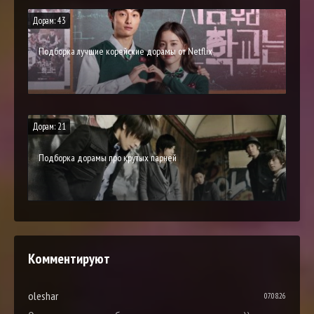
Дорам: 43
Подборка лучшие корейские дорамы от Netflix
Дорам: 21
Подборка дорамы про крутых парней
Комментируют
oleshar
07.08.26