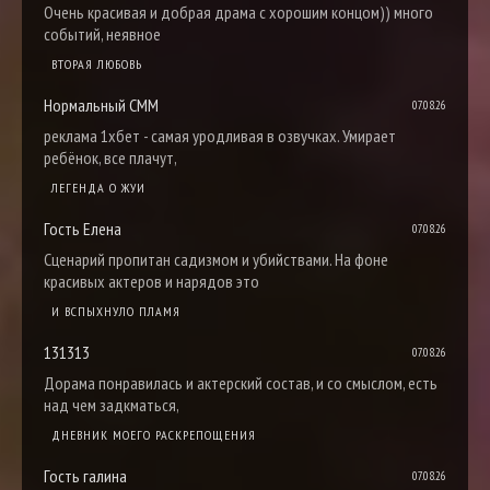
Очень красивая и добрая драма с хорошим концом)) много
событий, неявное
ВТОРАЯ ЛЮБОВЬ
Нормальный СММ
07.08.26
реклама 1хбет - самая уродливая в озвучках. Умирает
ребёнок, все плачут,
ЛЕГЕНДА О ЖУИ
Гость Елена
07.08.26
Сценарий пропитан садизмом и убийствами. На фоне
красивых актеров и нарядов это
И ВСПЫХНУЛО ПЛАМЯ
131313
07.08.26
Дорама понравилась и актерский состав, и со смыслом, есть
над чем задкматься,
ДНЕВНИК МОЕГО РАСКРЕПОЩЕНИЯ
Гость галина
07.08.26