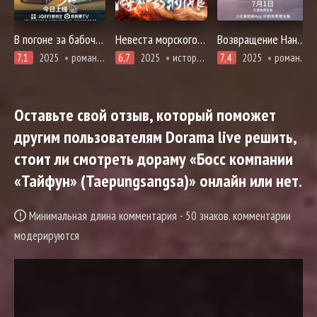
В погоне за бабочкой
Невеста морского бога
Возвращение Наньинь
7,1
2025
романтика
6,7
2025
история, романтика
7,4
2025
романтика
Оставьте свой отзыв, который поможет
другим пользователям Dorama live решить,
стоит ли смотреть дораму «Босс компании
«Тайфун» (Taepungsangsa)» онлайн или нет.
Минимальная длина комментария - 50 знаков. комментарии
модерируются