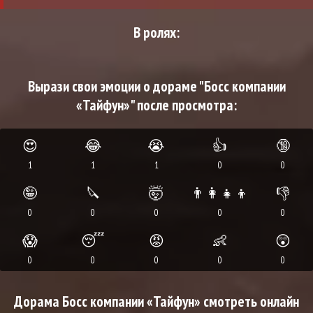
В ролях:
Вырази свои эмоции о дораме "Босс компании
«Тайфун»" после просмотра:
😍
😂
😭
👍
🔞
1
1
1
0
0
🤪
🔪
🤯
👨‍👩‍👧‍👦
👎
0
0
0
0
0
😱
😴
😡
👶
😲
0
0
0
0
0
Дорама Босс компании «Тайфун» смотреть онлайн