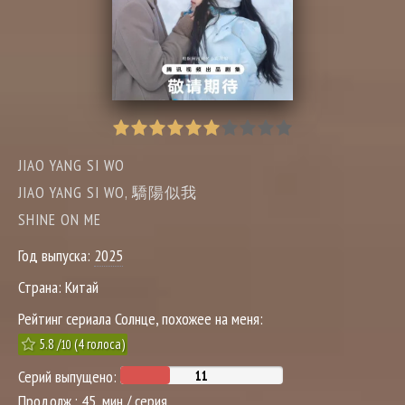
JIAO YANG SI WO
JIAO YANG SI WO, 驕陽似我
SHINE ON ME
Год выпуска:
2025
Страна:
Китай
Рейтинг сериала Солнце, похожее на меня:
5.8
/
(
4
голоса)
10
Серий выпущено:
Продолж.:
45 .мин / серия