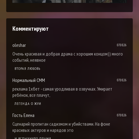
Комментируют
oleshar
07.08.26
Очень красивая и добрая драма с хорошим концом)) много
событий, неявное
ВТОРАЯ ЛЮБОВЬ
Нормальный СММ
07.08.26
реклама 1хбет - самая уродливая в озвучках. Умирает
ребёнок, все плачут,
ЛЕГЕНДА О ЖУИ
Гость Елена
07.08.26
Сценарий пропитан садизмом и убийствами. На фоне
красивых актеров и нарядов это
И ВСПЫХНУЛО ПЛАМЯ