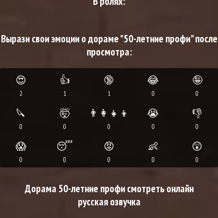
В ролях:
Вырази свои эмоции о дораме "50-летние профи" после
просмотра:
😍
👍
🔞
😂
🤪
2
1
1
0
0
🔪
🤯
👨‍👩‍👧‍👦
😭
👎
0
0
0
0
0
😱
😴
😡
👶
😲
0
0
0
0
0
Дорама 50-летние профи смотреть онлайн
русская озвучка