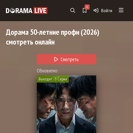
0
Войти
Дорама
50-летние профи
(2026)
смотреть онлайн
Смотреть
Обновлено:
Выходит - 3 Серия