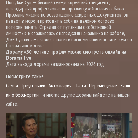
Пон Дже Сун — бывший северокорейский спецагент,
легендарный профессионал по прозвищу «Огненная собака».
Провалив миссию по возвращению секретных документов, он
падает в море и приходит в себя на далёком острове,
потеряв память. Страдая от путаницы с собственной
личностью и сталкиваясь с нападками начальника на работе,
Дже Сун пытается восстановить воспоминания и понять, кем он
был на самом деле.
Дораму «50-летние профи» можно смотреть онлайн на
Dorama live.
Дата выхода дорамы запланирована на 2026 год
Посмотрите также
Семья
Треугольник
Автоавария
Паста
Перемещение
Запис
ки о бессмертии
и многие другие дорамы найдете на нашем
сайте.