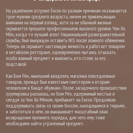
На удалённом острове Ёнсон по разным причинам оказываются
трое мужчин среднего возраста, ничем не привлекающих
внимания на первый взгляд, хотя за их обычной жизнью
скрывается прошлое профессионалов высокого уровня. Чон Хо
Мён, когда-то лучший агент Национальной разведывательной
службы, был вынужден оставить NIS после ложного обвинения.
Теперь он скрывает настоящую личность и работает поваром
в китайском ресторане, одновременно пытаясь отыскать
особо важный предмет и выяснить, кто стоял за его
подставой.
Кан Бом Рён, нынешний владелец магазина повседневных
товаров, прежде был известным гангстером и вторым
человеком в банде «Вулкан». После загадочного происшествия
группировка распалась, но Бом Рён, одержимый местью и
следуя за Чон Хо Мёном, прибывает на Ёнсон. Продолжая
поддерживать связь со своим боссом, находящимся в тюрьме,
и заботиться о нём, он вынашивает масштабный план
возвращения прежнего порядка, для чего ему тоже
необходимо найти утраченный предмет.