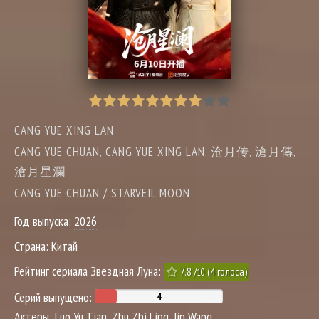
CANG YUE XING LAN
CANG YUE CHUAN, CANG YUE XING LAN, 沧月传, 滄月傳,
滄月星瀾
CANG YUE CHUAN / STARVEIL MOON
Год выпуска:
2026
Страна:
Китай
Рейтинг сериала Звездная Луна:
7.8
/
(
4
голоса)
10
Серий выпущено:
Актеры:
Luo Yu Tian
,
Zhu Zhi Ling
,
Jin Wang