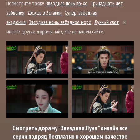
Посмотрите также
Звёздная ночь Ко-хо
Тринадцать лет
забвения
Дождь в Эспании
Супер-звёздная
академия
Звёздная ночь, звёздное море
Лунный свет
и
многие другие дорамы найдете на нашем сайте.
Смотреть дораму "Звездная Луна" онлайн все
серии подряд бесплатно в хорошем качестве