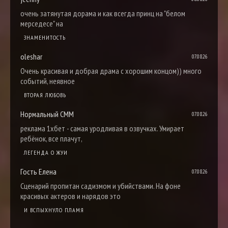
очень затянутая дорама и как всегда принц на "белом
мерседесе" на
ЗНАМЕНИТОСТЬ
oleshar
07.08.26
Очень красивая и добрая драма с хорошим концом)) много
событий, неявное
ВТОРАЯ ЛЮБОВЬ
Нормальный СММ
07.08.26
реклама 1хбет - самая уродливая в озвучках. Умирает
ребёнок, все плачут,
ЛЕГЕНДА О ЖУИ
Гость Елена
07.08.26
Сценарий пропитан садизмом и убийствами. На фоне
красивых актеров и нарядов это
И ВСПЫХНУЛО ПЛАМЯ