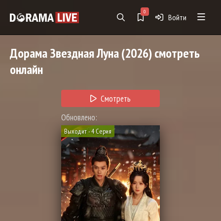
0
Войти
Дорама
Звездная Луна
(2026) смотреть
онлайн
Смотреть
Обновлено:
Выходит - 4 Серия