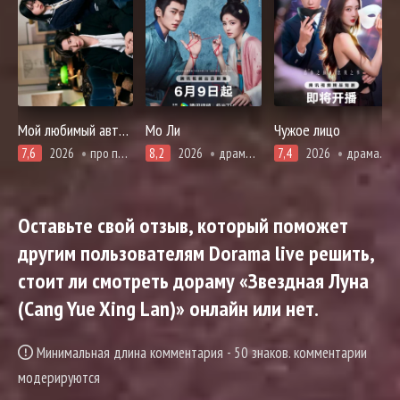
Мой любимый автор не человек
Мо Ли
Чужое лицо
7,6
2026
про призраков, демонов и сверхъестественное
8,2
2026
драма, история, романтика
7,4
2026
драма, романтика
Оставьте свой отзыв, который поможет
другим пользователям Dorama live решить,
стоит ли смотреть дораму «Звездная Луна
(Cang Yue Xing Lan)» онлайн или нет.
Минимальная длина комментария - 50 знаков. комментарии
модерируются