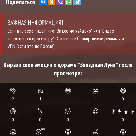
Поделиться:
ВАЖНАЯ ИНФОРМАЦИЯ!
Если в плеере пишет, что "Видео не найдено" или "Видео
запрещено к просмотру". Отключите блокировчики рекламы и
VPN (если это не Россия)
Вырази свои эмоции о дораме "Звездная Луна" после
просмотра:
👎
👍
🤪
😭
😂
2
1
1
1
0
🔞
🔪
🤯
😍
👨‍👩‍👧‍👦
0
0
0
0
0
😱
😴
😡
👶
😲