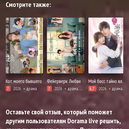
Смотрите также:
Кот моего бывшего
Фейерверк Любви
Мой босс тайно влюблён в меня
7
2026
драма
7
2026
драма, комедия, романтика
6,7
2026
драма, романтика
Оставьте свой отзыв, который поможет
другим пользователям Dorama live решить,