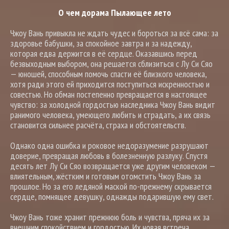
О чем дорама Пылающее лето
Чжоу Вань привыкла не ждать чудес и бороться за всё сама: за
здоровье бабушки, за спокойное завтра и за надежду,
которая едва держится в её сердце. Оказавшись перед
безвыходным выбором, она решается сблизиться с Лу Си Сяо
— юношей, способным помочь спасти её близкого человека,
хотя ради этого ей приходится поступиться искренностью и
совестью. Но обман постепенно превращается в настоящее
чувство: за холодной гордостью наследника Чжоу Вань видит
ранимого человека, умеющего любить и страдать, а их связь
становится сильнее расчёта, страха и обстоятельств.
Однако одна ошибка и роковое недоразумение разрушают
доверие, превращая любовь в болезненную разлуку. Спустя
десять лет Лу Си Сяо возвращается уже другим человеком —
влиятельным, жёстким и готовым отомстить Чжоу Вань за
прошлое. Но за его ледяной маской по-прежнему скрывается
сердце, помнящее девушку, однажды подарившую ему свет.
Чжоу Вань тоже хранит прежнюю боль и чувства, пряча их за
внешним спокойствием и гордостью. Их новая встреча