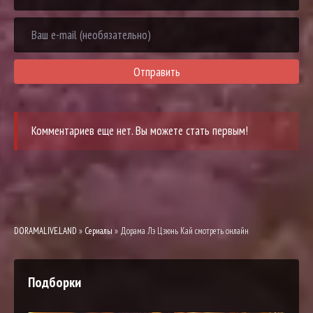
Отправить
Комментариев еще нет. Вы можете стать первым!
DORAMALIVE.LAND
»
Сериалы
» Дорама Лэ Цзюнь Кай смотреть онлайн
Подборки