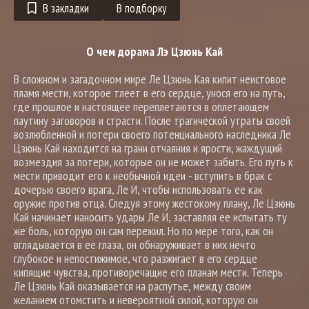
В закладки
В подборку
О чем дорама Лэ Цзюнь Кай
В сложном и загадочном мире Ле Цзюнь Кая кипит неистовое
пламя мести, которое тлеет в его сердце, унося его на путь,
где прошлое и настоящее переплетаются в оплетающем
паутину заговоров и страсти. После трагической утраты своей
возлюбленной и потери своего потенциального наследника Ле
Цзюнь Кай находится на грани отчаяния и ярости, жаждущий
возмездия за потери, которые он не может забыть. Его путь к
мести приводит его к необычной идеи - вступить в брак с
дочерью своего врага, Ле И, чтобы использовать ее как
оружие против отца. Следуя этому жестокому плану, Ле Цзюнь
Кай начинает наносить удары Ле И, заставляя ее испытать ту
же боль, которую он сам пережил. Но по мере того, как он
вглядывается в ее глаза, он обнаруживает в них нечто
глубокое и непостижимое, что разжигает в его сердце
кипящие чувства, противоречащие его планам мести. Теперь
Ле Цзюнь Кай оказывается на распутье, между своим
желанием отомстить и невероятной силой, которую он