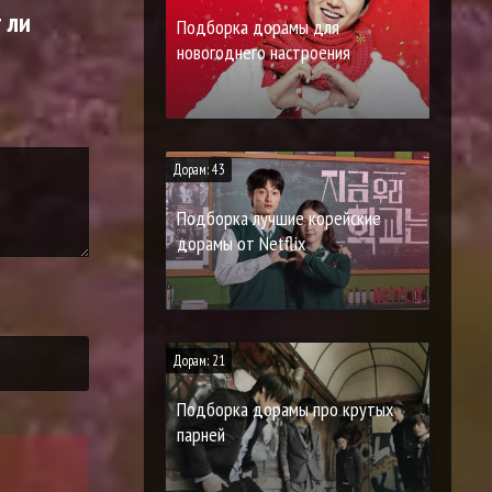
 ли
Подборка дорамы для
новогоднего настроения
Дорам: 43
Подборка лучшие корейские
дорамы от Netflix
Дорам: 21
Подборка дорамы про крутых
парней