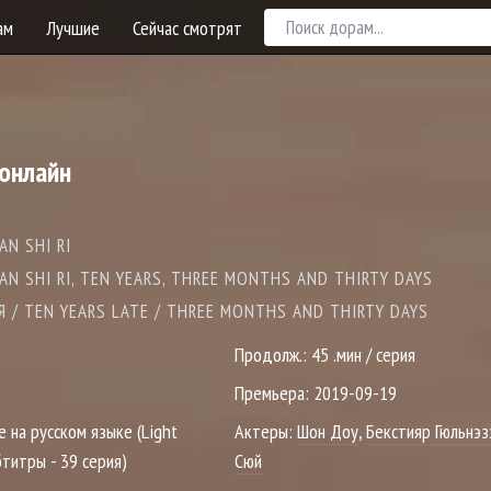
ам
Лучшие
Сейчас смотрят
 онлайн
AN SHI RI
SAN SHI RI, TEN YEARS, THREE MONTHS AND THIRTY DAYS
 / TEN YEARS LATE / THREE MONTHS AND THIRTY DAYS
Продолж.:
45 .мин / серия
Премьера:
2019-09-19
е на русском языке (Light
Актеры:
Шон Доу
,
Бекстияр Гюльнэз
бтитры - 39 серия)
Сюй