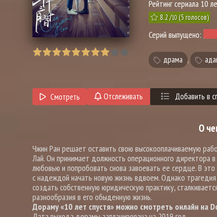
Рейтинг сериала 10 ле
8.2
/
(
5
голосов)
10
Серий выпущено:
драма
,
ада
Отслеживать
Добавить в с
Смотреть
О че
Чжин Ран решает оставить свою высокооплачиваемую работу
Лай. Он принимает должность операционного директора в 
любовью и попробовать снова завоевать ее сердце. В это
с надеждой начать новую жизнь вдвоем. Однако трагедия 
создать собственную юридическую практику, сталкивается
разнообразия в его обыденную жизнь.
Дораму «10 лет спустя» можно смотреть онлайн на Do
Дата выхода дорамы запланирована на 2019 год