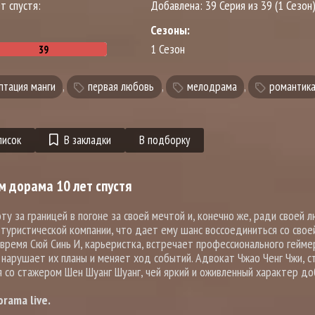
т спустя:
Добавлена:
39 Серия из 39 (1 Сезон
Сезоны:
1 Сезон
птация манги
,
первая любовь
,
мелодрама
,
романтик
писок
В закладки
В подборку
м дорама 10 лет спустя
 за границей в погоне за своей мечтой и, конечно же, ради своей 
туристической компании, что дает ему шанс воссоединиться со свое
 время Сюй Синь И, карьеристка, встречает профессионального гейме
нарушает их планы и меняет ход событий. Адвокат Чжао Ченг Чжи, 
 со стажером Шен Шуанг Шуанг, чей яркий и оживленный характер д
rama live.