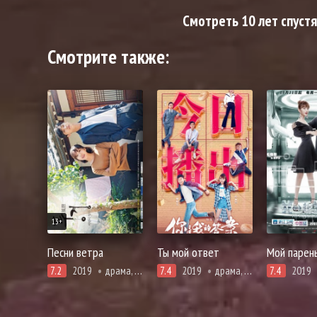
Смотреть 10 лет спустя
Смотрите также:
13+
Песни ветра
Ты мой ответ
Мой парень
7.2
2019
драма, мелодрама, романтика
7.4
2019
драма, криминал, мелодрама, романтика
7.4
2019