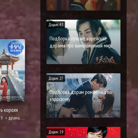
Дорам: 43
Подборка лучшие корейские
дорамы про вымышленный мир
Дорам: 27
Подборка дорам романтика по-
взрослому
ь короля
19
драма, комедия, мелодрама, романтика
Дорам: 19