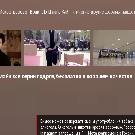
айское дерево
Волк
Лэ Цзюнь Кай
и многие другие дорамы найде
нлайн все серии подряд бесплатно в хорошем качестве