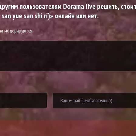
ругим пользователям Dorama live решить, стоит
san yue san shi ri)» онлайн или нет.
рии модерируются