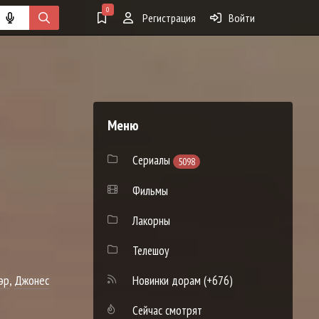
0
Регистрация
Войти
Меню
Сериалы
5098
Фильмы
Лакорны
Телешоу
эр
,
Джонес
Новинки дорам
(+676)
Сейчас смотрят