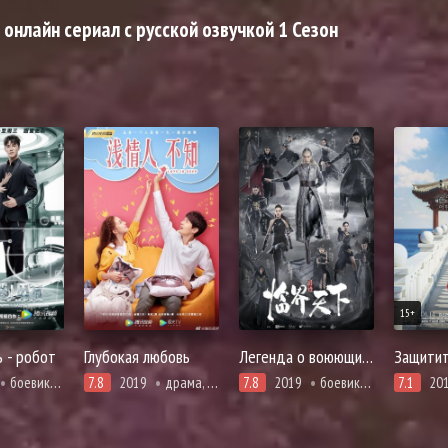
 онлайн сериал с русской озвучкой 1 Сезон
15+
 - робот
Глубокая любовь
Легенда о воюющих царствах: Мир в кризисе
Защитит
боевики, комедия, мелодрама, романтика, фантастика, фэнтези
7.8
2019
драма, первая любовь, романтика
7.8
2019
боевики, единоборства, мелодрама, броманс, фэнтези
7.1
20