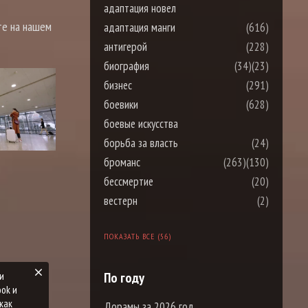
адаптация новел
те на нашем
адаптация манги
(616)
антигерой
(228)
биография
(34)
(23)
бизнес
(291)
боевики
(628)
боевые искусства
борьба за власть
(24)
броманс
(263)
(130)
бессмертие
(20)
вестерн
(2)
ПОКАЗАТЬ ВСЕ (56)
По году
Дорамы за 2026 год