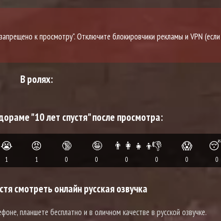
о запрещено к просмотру". Отключите блокировчики рекламы и VPN (если
В ролях:
дораме "10 лет спустя" после просмотра:
😭
😡
🔞
🤪
👨‍👩‍👧‍👦
👎
😱

1
1
0
0
0
0
0
0
стя смотреть онлайн русская озвучка
ефоне, планшете бесплатно и в оличном качестве в русской озвучке.