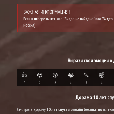
ВАЖНАЯ ИНФОРМАЦИЯ!
Если в плеере пишет, что "Видео не найдено" или "Виде
Россия)
Вырази свои эмоции о 
👍
😍
😲
😂
🔪
🤯
7
3
3
2
2
2
Дорама 10 лет спу
Смотрите дораму
10 лет спустя онлайн бесплатно
на тел