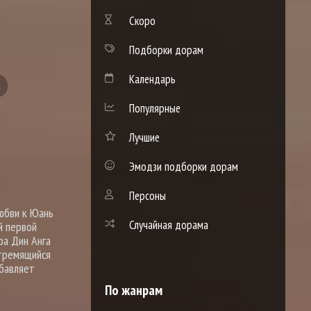
)
Скоро
Подборки дорам
Календарь
а
Популярные
Лучшие
Эмодзи подборки дорам
Персоны
любви к Юань
Случайная дорама
й первой
ра Дин Анга
стремящийся
обавляет
По жанрам