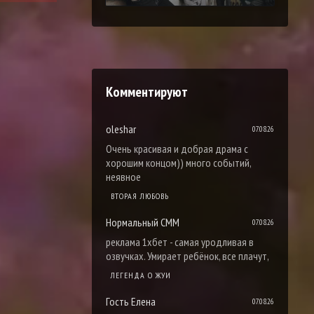
Комментируют
oleshar
07.08.26
Очень красивая и добрая драма с
хорошим концом)) много событий,
неявное
ВТОРАЯ ЛЮБОВЬ
Нормальный СММ
07.08.26
реклама 1хбет - самая уродливая в
озвучках. Умирает ребёнок, все плачут,
ЛЕГЕНДА О ЖУИ
Гость Елена
07.08.26