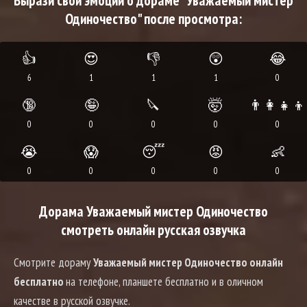
Вырази свои эмоции о дораме "Уважаемый мистер
Одиночество" после просмотра:
👍
😍
👎
😲
😂
6
1
1
1
0
🔞
🤪
🔪
🤯
👨‍👩‍👧‍👦
0
0
0
0
0
😭
😱
😴
😡
👶
0
0
0
0
0
Дорама Уважаемый мистер Одиночество
смотреть онлайн русская озвучка
Смотрите дораму
Уважаемый мистер Одиночество онлайн
бесплатно
на телефоне, планшете бесплатно и в оличном
качестве в русской озвучке.