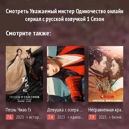
Смотреть Уважаемый мистер Одиночество онлайн
сериал с русской озвучкой 1 Сезон
Смотрите также:
Песнь Чжао Гэ
Девушка с озера Цзянху
Несравненная красота
7.6
2023
история, романтика
7.4
2023
единоборства, комедия, расследование, романтика
7.9
2023
бизнес, драма, повседневность, романтика