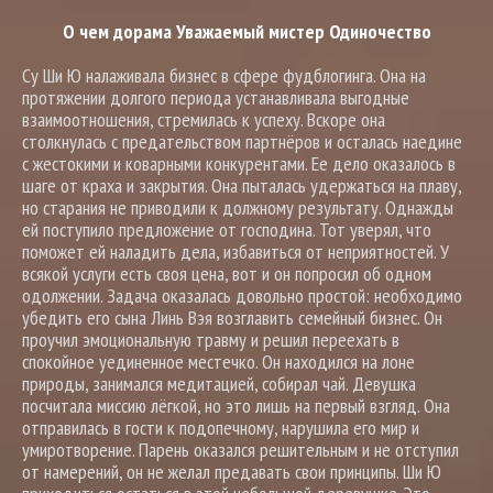
О чем дорама Уважаемый мистер Одиночество
Су Ши Ю налаживала бизнес в сфере фудблогинга. Она на
протяжении долгого периода устанавливала выгодные
взаимоотношения, стремилась к успеху. Вскоре она
столкнулась с предательством партнёров и осталась наедине
с жестокими и коварными конкурентами. Ее дело оказалось в
шаге от краха и закрытия. Она пыталась удержаться на плаву,
но старания не приводили к должному результату. Однажды
ей поступило предложение от господина. Тот уверял, что
поможет ей наладить дела, избавиться от неприятностей. У
всякой услуги есть своя цена, вот и он попросил об одном
одолжении. Задача оказалась довольно простой: необходимо
убедить его сына Линь Вэя возглавить семейный бизнес. Он
проучил эмоциональную травму и решил переехать в
спокойное уединенное местечко. Он находился на лоне
природы, занимался медитацией, собирал чай. Девушка
посчитала миссию лёгкой, но это лишь на первый взгляд. Она
отправилась в гости к подопечному, нарушила его мир и
умиротворение. Парень оказался решительным и не отступил
от намерений, он не желал предавать свои принципы. Ши Ю