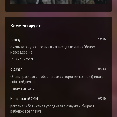
Комментируют
jeenny
08.08.26
очень затянутая дорама и как всегда принц на "белом
мерседесе" на
ЗНАМЕНИТОСТЬ
oleshar
07.08.26
Очень красивая и добрая драма с хорошим концом)) много
событий, неявное
ВТОРАЯ ЛЮБОВЬ
Нормальный СММ
07.08.26
реклама 1хбет - самая уродливая в озвучках. Умирает
ребёнок, все плачут,