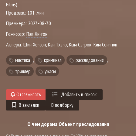
Films)
Продолж.:
101 .мин
Премьера:
2023-08-30
Режиссер:
Пак Хи-гон
Актеры:
Щин Хе-сон
,
Кан Тхэ-о
,
Кым Сэ-рок
,
Ким Сон-гюн
мистика
,
криминал
,
расследование
,
триллер
,
ужасы
Отслеживать
Добавить в список
В закладки
В подборку
О чем дорама Объект преследования