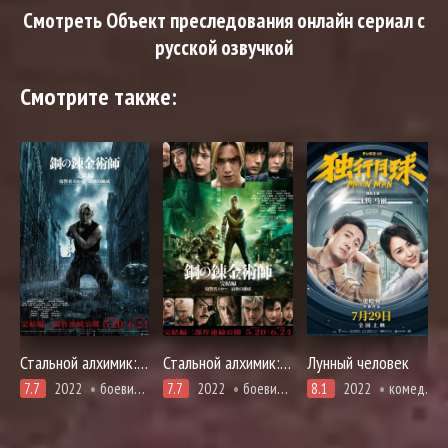
Смотреть Объект преследования онлайн сериал с
русской озвучкой
Смотрите также:
Стальной алхимик: Месть Шрама
Стальной алхимик: Финальная трансмутация
Лунный человек
7.7
2022
боевики, адаптация манги, приключения, про призраков, демонов и сверхъестественное, триллер, фэнтези
7.7
2022
боевики, адаптация манги, приключения, про призраков, демонов и сверхъестественное, триллер, фэнтези, смерть
8.1
2022
комедия, мелодрама, вебтун, фантастика