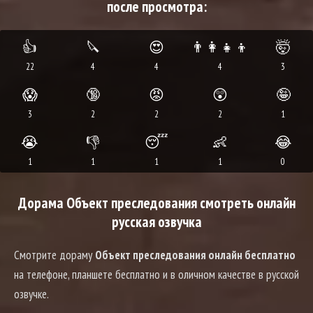
после просмотра:
👍
🔪
😍
👨‍👩‍👧‍👦
🤯
22
4
4
4
3
😱
🔞
😡
😲
🤪
3
2
2
2
1
😭
👎
😴
👶
😂
1
1
1
1
0
Дорама Объект преследования смотреть онлайн
русская озвучка
Смотрите дораму
Объект преследования онлайн бесплатно
на телефоне, планшете бесплатно и в оличном качестве в русской
озвучке.