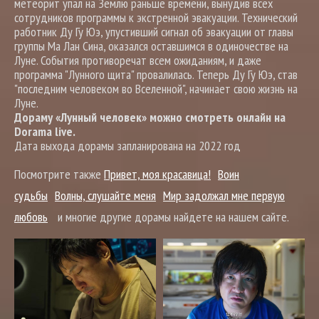
метеорит упал на Землю раньше времени, вынудив всех
сотрудников программы к экстренной эвакуации. Технический
работник Ду Гу Юэ, упустивший сигнал об эвакуации от главы
группы Ма Лан Сина, оказался оставшимся в одиночестве на
Луне. События противоречат всем ожиданиям, и даже
программа "Лунного щита" провалилась. Теперь Ду Гу Юэ, став
"последним человеком во Вселенной", начинает свою жизнь на
Луне.
Дораму «Лунный человек» можно смотреть онлайн на
Dorama live.
Дата выхода дорамы запланирована на 2022 год
Посмотрите также
Привет, моя красавица!
Воин
судьбы
Волны, слушайте меня
Мир задолжал мне первую
любовь
и многие другие дорамы найдете на нашем сайте.