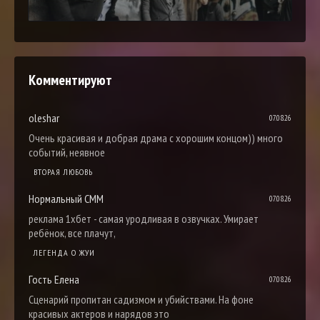
Комментируют
oleshar
07.08.26
Очень красивая и добрая драма с хорошим концом)) много
событий, неявное
ВТОРАЯ ЛЮБОВЬ
Нормальный СММ
07.08.26
реклама 1хбет - самая уродливая в озвучках. Умирает
ребёнок, все плачут,
ЛЕГЕНДА О ЖУИ
Гость Елена
07.08.26
Сценарий пропитан садизмом и убийствами. На фоне
красивых актеров и нарядов это