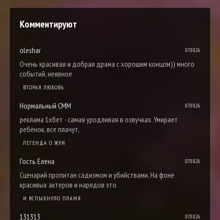
Комментируют
oleshar
07.08.26
Очень красивая и добрая драма с хорошим концом)) много
событий, неявное
ВТОРАЯ ЛЮБОВЬ
Нормальный СММ
07.08.26
реклама 1хбет - самая уродливая в озвучках. Умирает
ребёнок, все плачут,
ЛЕГЕНДА О ЖУИ
Гость Елена
07.08.26
Сценарий пропитан садизмом и убийствами. На фоне
красивых актеров и нарядов это
И ВСПЫХНУЛО ПЛАМЯ
131313
07.08.26