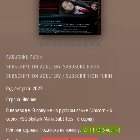
SABUSUKU FURIN
SUBSCRIPTION ADULTERY, SABUSUKU FURIN
SUBSCRIPTION ADULTERY / SUBSCRIPTION FURIN
Год выпуска:
2023
Страна:
Япония
В переводе:
В озвучке на русском языке (Unicorn - 6
серия, FSG Skylark Maria.Subtitles - 6 серия)
Рейтинг сериала Подписка на измену:
5.1
/
(
3
оценки)
10