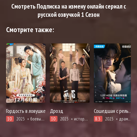
Смотреть Подписка на измену онлайн сериал с
русской озвучкой 1 Сезон
Смотрите также:
Гордость в ловушке
Дрозд
Сошедшая с рельсов
10
2023
боевые искусства, история, комедия, романтика
10
2023
история, криминал, романтика, триллер
8.3
2023
драма, повседневность, романтика, фэнтези