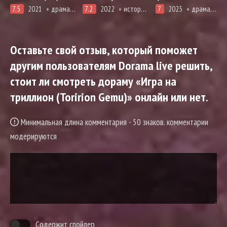
7.5
2021
драма, первая любовь, комедия, мелодрама, про молодость и любовь, адаптация новел, романтика
7.2
2022
история, мистика, романтика, про призраков, демонов и сверхъестественное, смерть
7
2023
драма, адаптация манги
Оставьте свой отзыв, который поможет
другим пользователям Dorama live решить,
стоит ли смотреть дораму «Игра на
триллион (Toririon Gemu)» онлайн или нет.
Минимальная длина комментария - 50 знаков. комментарии
модерируются
Содержит спойлер