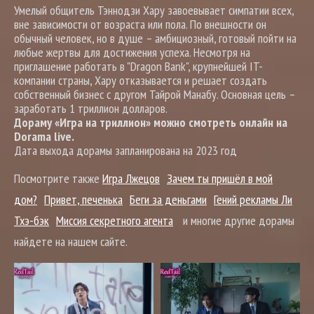
Умелый общитель Тэннодзи Хару завоевывает симпатии всех,
вне зависимости от возраста или пола. По внешности он
обычный человек, но в душе – амбициозный, готовый пойти на
любые жертвы для достижения успеха. Несмотря на
приглашение работать в "Dragon Bank", крупнейшей IT-
компании страны, Хару отказывается и решает создать
собственный бизнес с другом Тайрой Манабу. Основная цель –
заработать 1 триллион долларов.
Дораму «Игра на триллион» можно смотреть онлайн на
Dorama live.
Дата выхода дорамы запланирована на 2023 год
Посмотрите также
Игра Лжецов
Зачем ты пришёл в мой
дом?
Привет, печенька
Беги за деньгами
Гений рекламы Ли
Тхэ-бэк
Миссия секретного агента
и многие другие дорамы
найдете на нашем сайте.