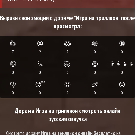
Вырази свои эмоции о дораме "Игра на триллион" после
просмотра:
👍
😭
😱
😂
🔞
7
2
2
0
0
🤪
🔪
🤯
😍
👨‍👩‍👧‍👦
0
0
0
0
0
👎
😴
😡
👶
😲
0
0
0
0
0
Дорама Игра на триллион смотреть онлайн
русская озвучка
Смотрите дораму
Игра на триллион онлайн бесплатно
на