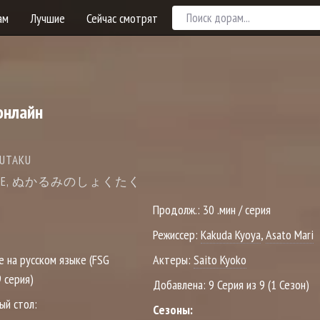
ам
Лучшие
Сейчас смотрят
онлайн
UTAKU
 TABLE, ぬかるみのしょくたく
Продолж.:
30 .мин / серия
Режиссер:
Kakuda Kyoya
,
Asato Mari
е на русском языке (FSG
Актеры:
Saito Kyoko
9 серия)
Добавлена:
9 Серия из 9 (1 Сезон)
ый стол:
Сезоны: