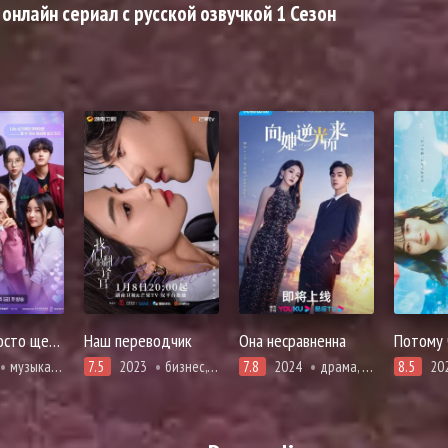
онлайн сериал с русской озвучкой 1 Сезон
Если ты просто щелкнешь пальцами
Наш переводчик
Она несравненна
музыкальные, про молодость и любовь, романтика
7.5
2023
бизнес, драма, повседневность, романтика
7.8
2024
драма, романтика
8.5
20