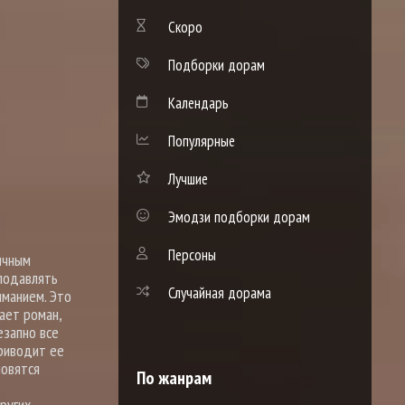
Скоро
Подборки дорам
Календарь
Популярные
Лучшие
Эмодзи подборки дорам
Персоны
ичным
 подавлять
Случайная дорама
иманием. Это
ает роман,
езапно все
приводит ее
новятся
По жанрам
ругих