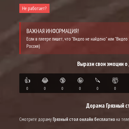
Не работает?
ВАЖНАЯ ИНФОРМАЦИЯ!
Если в плеере пишет, что "Видео не найдено" или "Виде
Россия)
Вырази свои эмоции о
👍
😂
🔞
🤪
🔪
🤯
0
0
0
0
0
0
Дорама Грязный ст
Смотрите дораму
Грязный стол онлайн бесплатно
на тел