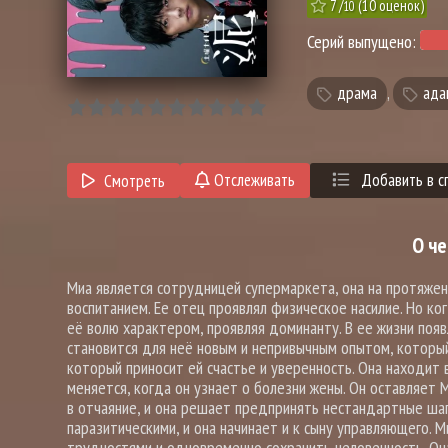
7
/
(
10
оценок)
10
Серий выпущено:
драма
,
ада
Отслеживать
Добавить в с
Смотреть
О че
Миа является сотрудницей супермаркета, она на протяжен
воспитанием. Ее отец проявлял физическое насилие. Но ко
её волю характером, проявляя доминанту. В ее жизни появ
становится для неё новым и непривычным опытом, которы
который приносит ей счастье и уверенность. Она находит
меняется, когда он узнает о болезни жены. Он оставляет 
в отчаяние, и она решает предпринять нестандартные шаг
паразитическими, и она начинает и к сыну управляющего. 
трудностями и одновременно сохранить человечность. Она