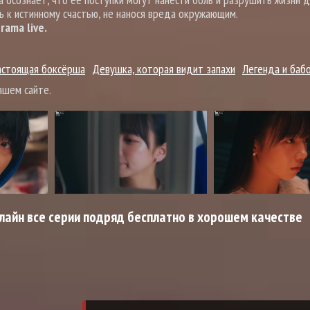
ь к истинному счастью, не нанося вреда окружающим.
ama live.
астоящая боксёрша
Девушка, которая видит запахи
Легенда и баб
ашем сайте.
лайн все серии подряд бесплатно в хорошем качестве