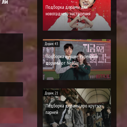
 ли
Подборка дорамы для
новогоднего настроения
Дорам: 43
Подборка лучшие корейские
дорамы от Netflix
Дорам: 21
Подборка дорамы про крутых
парней