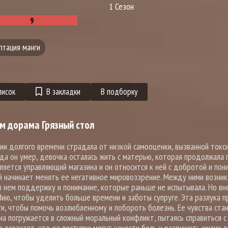
1 Сезон
птация манги
писок
В закладки
В подборку
м дорама Грязный стол
ии долгого времени страдала от низкой самооценки, вызванной токс
гда он умер, девочка осталась жить с матерью, которая продолжала
ляется управляющий магазина и он относится к ней с добротой и пон
й начинает менять ее негативное мировоззрение. Между ними возник
 в нем поддержку и понимание, которые раньше не испытывала. Но вн
Мию, чтобы уделить больше времени и заботы супруге. Эта разлука 
и, чтобы помочь возлюбленному и побороть болезнь. Ее чувства ста
Миа погружается в сложный моральный конфликт, пытаясь справиться с
 осознает, что ее поступки могут нанести боль и разрушить жизни д