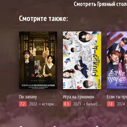
Смотреть Грязный стол 
Смотрите также:
По запаху
Игра на триллион
7.2
2022
история, мистика, романтика, про призраков, демонов и сверхъестественное, смерть
8.3
2023
бизнес, драма, броманс
7.8
2024