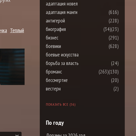
адаптация новел
адаптация манги
(616)
антигерой
(228)
биография
(34)
(23)
очка
Теплый
бизнес
(291)
боевики
(628)
боевые искусства
борьба за власть
(24)
броманс
(263)
(130)
бессмертие
(20)
вестерн
(2)
ПОКАЗАТЬ ВСЕ (56)
По году
Дорамы за 2026 год