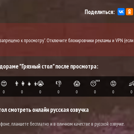
Поделиться:
о запрещено к просмотру". Отключите блокировчики рекламы и VPN (если
 дораме "Грязный стол" после просмотра:
😍
👨‍👩‍👧‍👦
😭
👎
😱
😴
😡

0
0
0
0
0
0
0
0
ол смотреть онлайн русская озвучка
ефоне, планшете бесплатно и в оличном качестве в русской озвучке.