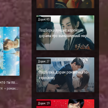
Дорам: 43
Подборка лучшие корейские
дорамы про вымышленный мир
Дорам: 27
Подборка дорам романтика по-
взрослому
Потому что ты подарил мне своё сердце
24
романтика, фэнтези
Дорам: 19