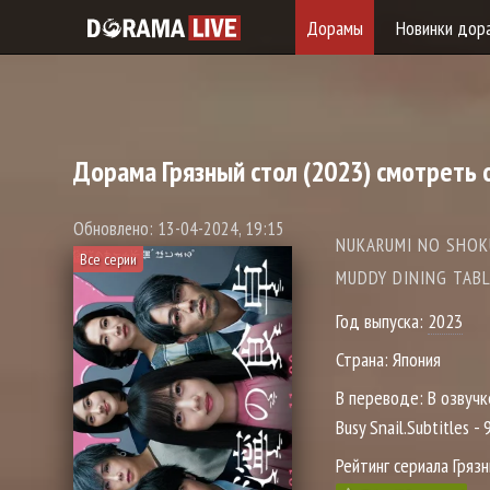
Дорамы
Новинки дор
Дорама
Грязный стол
(2023) смотреть 
Обновлено: 13-04-2024, 19:15
NUKARUMI NO SHOK
Все серии
MUDDY DINING
Год выпуска:
2023
Страна:
Япония
В переводе:
В озвучк
Busy Snail.Subtitles - 
Рейтинг сериала Грязн