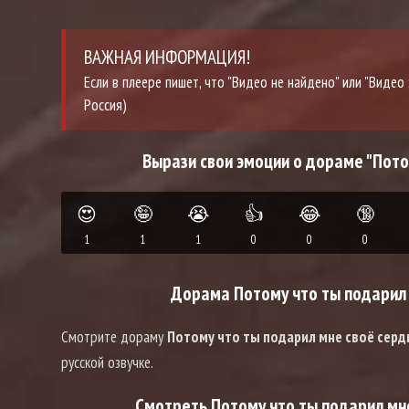
ВАЖНАЯ ИНФОРМАЦИЯ!
Если в плеере пишет, что "Видео не найдено" или "Виде
Россия)
Вырази свои эмоции о дораме "Пото
😍
🤪
😭
👍
😂
🔞
1
1
1
0
0
0
Дорама Потому что ты подарил 
Смотрите дораму
Потому что ты подарил мне своё сер
русской озвучке.
Смотреть Потому что ты подарил мне