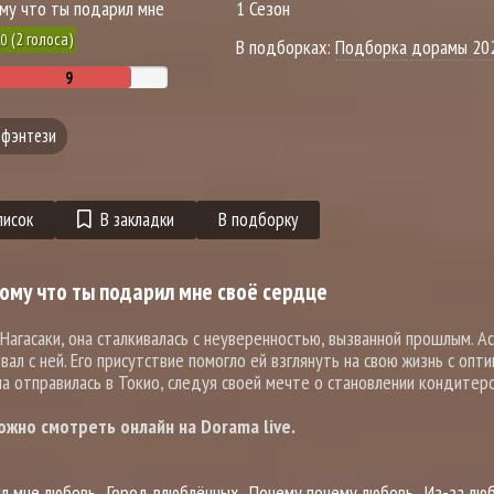
ому что ты подарил мне
1 Сезон
(
2
голоса)
10
В подборках:
Подборка дорамы 20
фэнтези
писок
В закладки
В подборку
ому что ты подарил мне своё сердце
агасаки, она сталкивалась с неуверенностью, вызванной прошлым. Ас
л с ней. Его присутствие помогло ей взглянуть на свою жизнь с опти
на отправилась в Токио, следуя своей мечте о становлении кондитеро
жно смотреть онлайн на Dorama live.
ил мне любовь
Город влюблённых
Почему почему любовь
Из-за лю