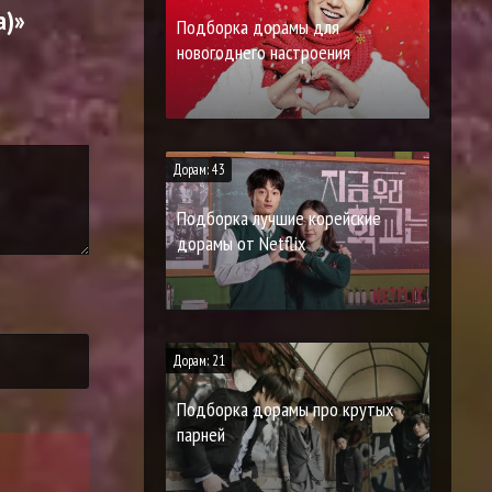
a)»
Подборка дорамы для
новогоднего настроения
Дорам: 43
Подборка лучшие корейские
дорамы от Netflix
Дорам: 21
Подборка дорамы про крутых
парней