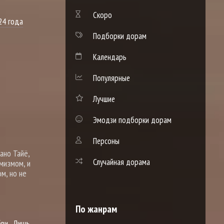
Скоро
24 года
Подборки дорам
Календарь
Популярные
Лучшие
Эмодзи подборки дорам
Персоны
ано Тайё,
Случайная дорама
мизмом, и
м, но не
По жанрам
бви
Лишь