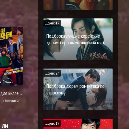
Дорам: 43
Подборка лучшие корейские
дорамы про вымышленный мир
Дорам: 27
Подборка дорам романтика по-
взрослому
Магазин для киллеров
боевики, драма, мистика, криминал, триллер
Дорам: 19
 ли