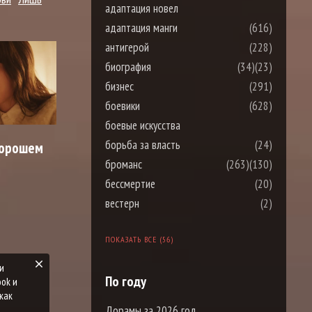
адаптация новел
адаптация манги
(616)
антигерой
(228)
биография
(34)
(23)
бизнес
(291)
боевики
(628)
боевые искусства
борьба за власть
(24)
 хорошем
броманс
(263)
(130)
бессмертие
(20)
вестерн
(2)
ПОКАЗАТЬ ВСЕ (56)
По году
Дорамы за 2026 год