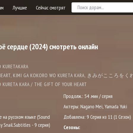
ам
Лучшие
Сейчас смотрят
оё сердце
(2024) смотреть онлайн
O KURETAKARA
UR HEART, KIMI GA KOKORO WO KURETA KARA, きみがここ
 KURETA KARA / THE GIFT OF YOUR HEART
Продолж.:
54 .мин / серия
Актеры:
Nagano Mei
,
Yamada Yuki
е на русском языке (Sound
Добавлена:
9 Серия из 11 (1 Сезон)
y Snail.Subtitles - 9 серия)
Сезоны: