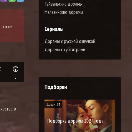
Тайваньские дорамы
Малазийские дорамы
 это не
Сериалы
Дорамы с русской озвучкой
Дорамы с субтитрами

😲
0
Подборки
Дорам: 64
ачестве в
Подборка дорамы 2024 года
н