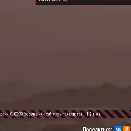
рии: 0103:00 (озвучка или субтитры появляются +-1,2 дня)
Поделиться: