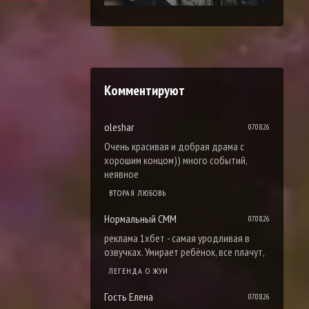
Комментируют
oleshar
07.08.26
Очень красивая и добрая драма с
хорошим концом)) много событий,
неявное
ВТОРАЯ ЛЮБОВЬ
Нормальный СММ
07.08.26
реклама 1хбет - самая уродливая в
озвучках. Умирает ребёнок, все плачут,
ЛЕГЕНДА О ЖУИ
Гость Елена
07.08.26