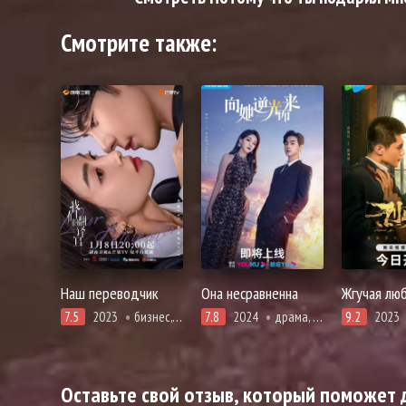
Смотрите также:
Наш переводчик
Она несравненна
Жгучая лю
7.5
2023
бизнес, драма, повседневность, романтика
7.8
2024
драма, романтика
9.2
2023
Оставьте свой отзыв, который поможет д