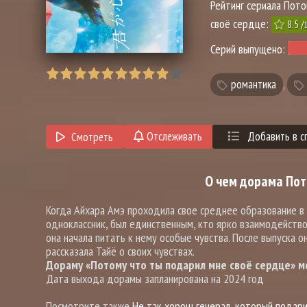
Рейтинг сериала Пот
своё сердце:
8.5
/
Серий выпущено:
романтика
,
Отслеживать
Добавить в с
Смотреть
О чем дорама Пот
Когда Айхара Амэ проходила свое среднее образование в Н
одноклассник, был единственным, кто ярко взаимодействова
она начала питать к нему особые чувства. После выпуска о
рассказала Тайё о своих чувствах.
Дораму «Потому что ты подарил мне своё сердце» мо
Дата выхода дорамы запланирована на 2024 год
Посмотрите также
Не так хорош генерал, который подар