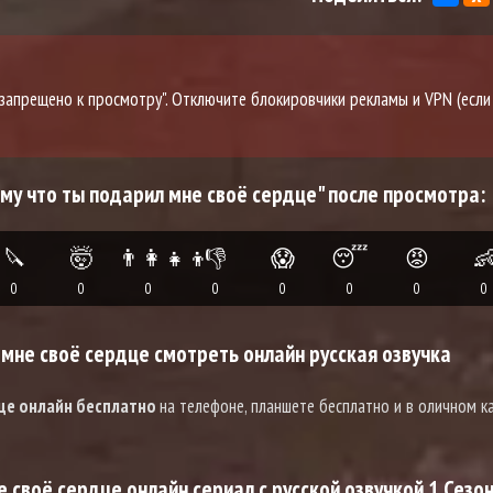
о запрещено к просмотру". Отключите блокировчики рекламы и VPN (если
му что ты подарил мне своё сердце" после просмотра:
🔪
🤯
👨‍👩‍👧‍👦
👎
😱
😴
😡

0
0
0
0
0
0
0
0
мне своё сердце смотреть онлайн русская озвучка
дце онлайн бесплатно
на телефоне, планшете бесплатно и в оличном к
 своё сердце онлайн сериал с русской озвучкой 1 Сезо