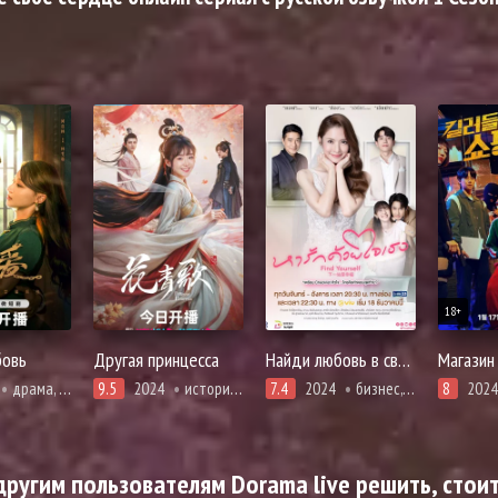
18+
бовь
Другая принцесса
Найди любовь в своем сердце
драма, история, романтика
9.5
2024
история, мистика, романтика, фэнтези
7.4
2024
бизнес, драма, мелодрама, повседневность, романтика
8
2024
ругим пользователям Dorama live решить, стоит