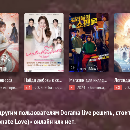
18+
нцесса
Найди любовь в своем сердце
Магазин для киллеров
история, мистика, романтика, фэнтези
7.4
2024
бизнес, драма, мелодрама, повседневность, романтика
8
2024
боевики, драма, мистика, криминал, триллер
7.8
20
ругим пользователям Dorama live решить, стоит
nate Love)» онлайн или нет.