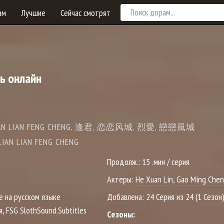
ам
Лучшие
Сейчас смотрят
ь онлайн
N, LIAN LIAN FENG CHENG, 逢君, 恋恋风城, 烈愛, 戀戀風城
/ LIAN LIAN FENG CHENG
Продолж.:
15 .мин / серия
Актеры:
He Xuan Lin
,
Gao Ming Chen
е на русском языке
Добавлена:
24 Серия из 24 (1 Сезон
я, FSG SlothSound.Subtitles
Сезоны: