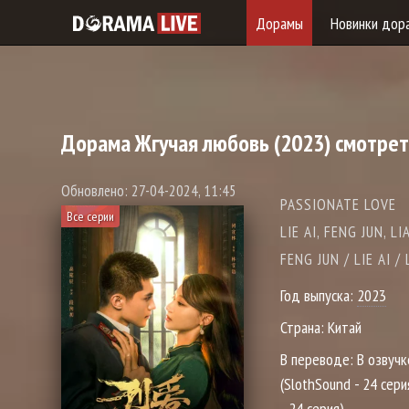
Дорамы
Новинки дор
Дорама
Жгучая любовь
(2023) смотрет
Обновлено: 27-04-2024, 11:45
PASSIONATE LOVE
Все серии
LIE AI, FENG JU
FENG JUN / LIE AI 
Год выпуска:
2023
Страна:
Китай
В переводе:
В озвучк
(SlothSound - 24 сери
- 24 серия)