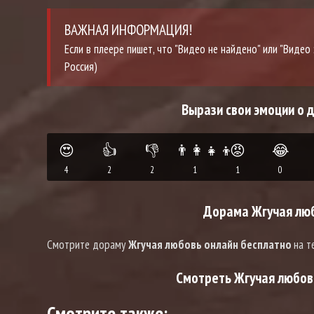
ВАЖНАЯ ИНФОРМАЦИЯ!
Если в плеере пишет, что "Видео не найдено" или "Виде
Россия)
Вырази свои эмоции о 
😍
👍
👎
👨‍👩‍👧‍👦
😡
😂
4
2
2
1
1
0
Дорама Жгучая люб
Смотрите дораму
Жгучая любовь онлайн бесплатно
на т
Смотреть Жгучая любовь
Смотрите также: