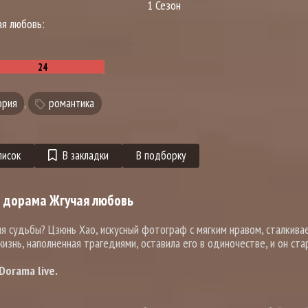
1 Сезон
ая любовь:
ория
,
романтика
писок
В закладки
В подборку
м дорама Жгучая любовь
 судьбы? Цзюнь Хао, искусный фотограф с мягким нравом, сталкивае
жизнь, наполненная трагедиями, оставила его в одиночестве, и он ста
orama live.