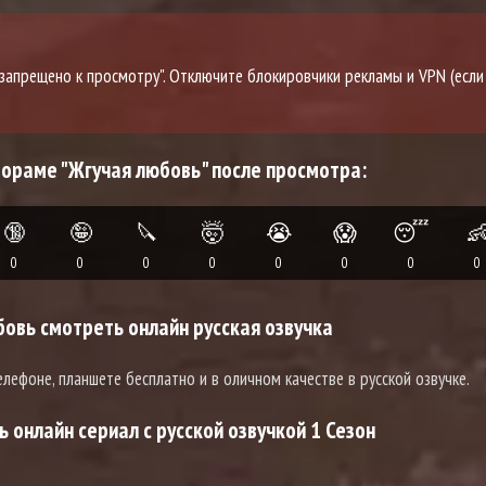
о запрещено к просмотру". Отключите блокировчики рекламы и VPN (если
дораме "Жгучая любовь" после просмотра:
🔞
🤪
🔪
🤯
😭
😱
😴

0
0
0
0
0
0
0
0
овь смотреть онлайн русская озвучка
елефоне, планшете бесплатно и в оличном качестве в русской озвучке.
 онлайн сериал с русской озвучкой 1 Сезон