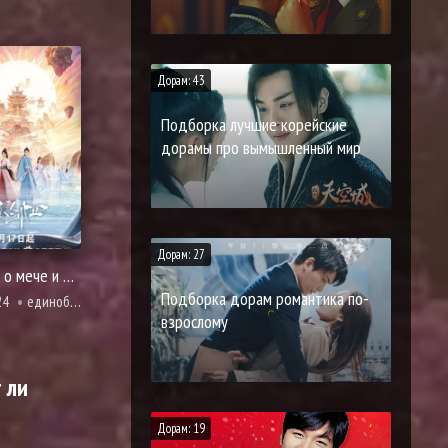
Дорам: 43
Подборка лучшие корейские
дорамы про вымышленный мир
Дорам: 27
Легенда о мече и фее IV
Подборка дорам романтика по-
24
единоборства, мелодрама, романтика, фэнтези
взрослому
 ли
Дорам: 19