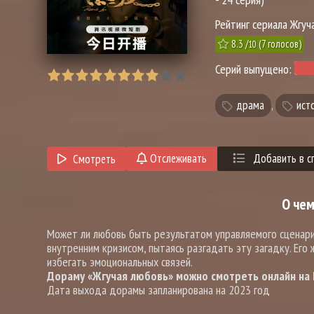
Рейтинг сериала Жгуч
8.3
/
(
7
голосов)
10
Серий выпущено:
драма
,
ист
Отслеживать
Добавить в с
Смотреть
О че
Может ли любовь быть результатом управляемого сценария
внутренним кризисом, пытаясь разгадать эту загадку. Его 
избегать эмоциональных связей.
Дораму «Жгучая любовь» можно смотреть онлайн на D
Дата выхода дорамы запланирована на 2023 год