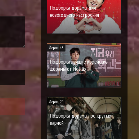
Подборка дорамы для
новогоднего настроения
Дорам: 43
Подборка лучшие корейские
дорамы от Netflix
Дорам: 21
Подборка дорамы про крутых
парней