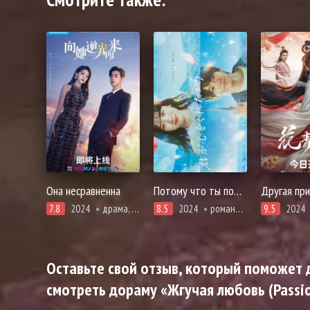
Она несравненна
Потому что ты подарил мне своё сердце
Другая при
7.8
2024
драма, романтика
8.5
2024
романтика, фэнтези
9.5
2024
Оставьте свой отзыв, который поможет д
смотреть дораму «Жгучая любовь (Passio