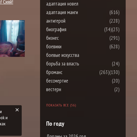
! Сияй!
адаптация новел
адаптация манги
(616)
антигерой
(228)
биография
(34)
(23)
бизнес
(291)
боевики
(628)
боевые искусства
борьба за власть
(24)
броманс
(263)
(130)
бессмертие
(20)
вестерн
(2)
ПОКАЗАТЬ ВСЕ (56)
и
ook и
По году
как
Дорамы за 2026 год