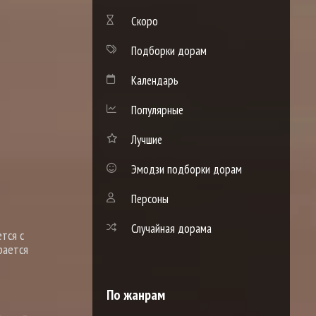
Скоро
Подборки дорам
Календарь
Популярные
Лучшие
Эмодзи подборки дорам
Персоны
Случайная дорама
тся с
рается
По жанрам