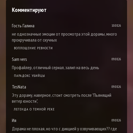
Комментируют
Гость Галина
10.08.26
не однозначные эмоции от просмотра этой дорамы, много
прокручивала от скучных
ВОПЛОЩЕНИЕ РЕВНОСТИ
Sam vers
09.08.26
Профайлер, отличный сериал, залип на весь день
ПАРАДОКС УБИЙЦЫ
TesNata
09.08.26
Эту дораму, наверное, стоит смотреть после "Пьянящий
ветер юности",
ЛЕГЕНДА О ТЕМНОЙ РЕКЕ
Ия
09.08.26
Дорама не плохая, но что с дикцией у озвучивающих?? где