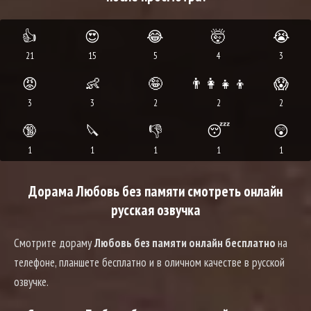
👍
😍
😂
🤯
😭
21
15
5
4
3
😡
👶
🤪
👨‍👩‍👧‍👦
😱
3
3
2
2
2
🔞
🔪
👎
😴
😲
1
1
1
1
1
Дорама Любовь без памяти смотреть онлайн
русская озвучка
Смотрите дораму
Любовь без памяти онлайн бесплатно
на
телефоне, планшете бесплатно и в оличном качестве в русской
озвучке.