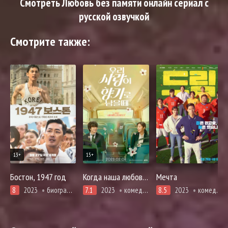
Смотреть Любовь без памяти онлайн сериал с
русской озвучкой
Смотрите также:
13+
15+
Бостон, 1947 год
Когда наша любовь останется ароматом
Мечта
8
2023
биография, драма, спорт
7.1
2023
комедия, мелодрама, романтика, про призраков, демонов и сверхъестественное, фэнтези
8.5
2023
комедия, спорт