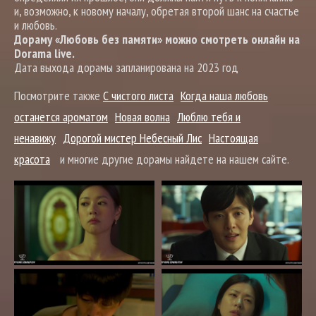
и, возможно, к новому началу, обретая второй шанс на счастье
и любовь.
Дораму «Любовь без памяти» можно смотреть онлайн на
Dorama live.
Дата выхода дорамы запланирована на 2023 год
Посмотрите также
С чистого листа
Когда наша любовь
останется ароматом
Новая волна
Люблю тебя и
ненавижу
Дорогой мистер Небесный Лис
Настоящая
красота
и многие другие дорамы найдете на нашем сайте.