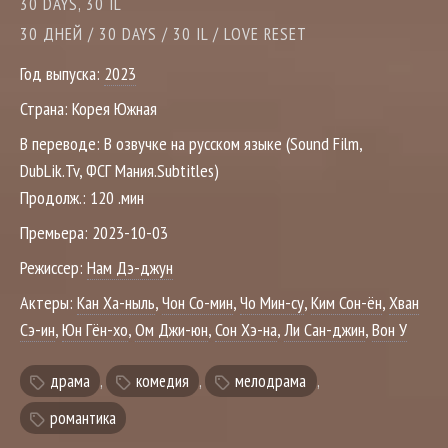
30 DAYS, 30 IL
30 ДНЕЙ / 30 DAYS / 30 IL / LOVE RESET
Год выпуска:
2023
Страна:
Корея Южная
В переводе:
В озвучке на русском языке (Sound Film,
DubLik.Tv, ФСГ Мания.Subtitles)
Продолж.:
120 .мин
Премьера:
2023-10-03
Режиссер:
Нам Дэ-джун
Актеры:
Кан Ха-ныль
,
Чон Со-мин
,
Чо Мин-су
,
Ким Сон-ён
,
Хван
Сэ-ин
,
Юн Гён-хо
,
Ом Джи-юн
,
Сон Хэ-на
,
Ли Сан-джин
,
Вон У
драма
,
комедия
,
мелодрама
,
романтика