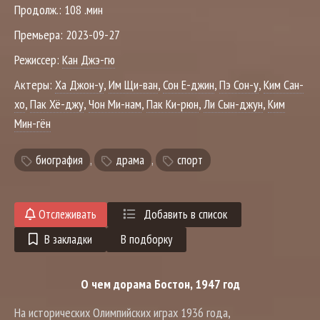
Продолж.:
108 .мин
Премьера:
2023-09-27
Режиссер:
Кан Джэ-гю
Актеры:
Ха Джон-у
,
Им Щи-ван
,
Сон Е-джин
,
Пэ Сон-у
,
Ким Сан-
хо
,
Пак Хё-джу
,
Чон Ми-нам
,
Пак Ки-рюн
,
Ли Сын-джун
,
Ким
Мин-гён
биография
,
драма
,
спорт
Отслеживать
Добавить в список
В закладки
В подборку
О чем дорама Бостон, 1947 год
На исторических Олимпийских играх 1936 года,