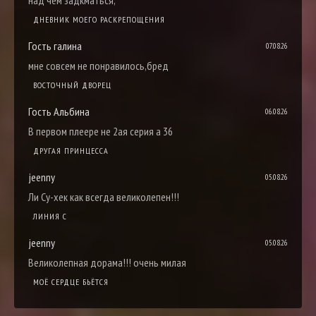
над чем задкматься,
ДНЕВНИК МОЕГО РАСКРЕПОЩЕНИЯ
Гость галина
07.08.26
мне совсем не понравилось,бред
ВОСТОЧНЫЙ ДВОРЕЦ
Гость Альбина
06.08.26
В первом плеере не 2ая серия а 36
ДРУГАЯ ПРИНЦЕССА
jeenny
05.08.26
Ли Су-хек как всегда великолепен!!!
ЛИНИЯ С
jeenny
05.08.26
Великолепная дорама!!! очень милая
МОЁ СЕРДЦЕ БЬЁТСЯ