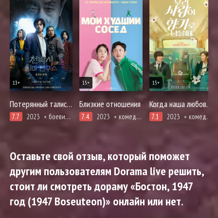
13+
15+
15+
Потерянный талисман
Близкие отношения
Когда наша любовь останется ароматом
7.7
2023
боевики, мистика, комедия, криминал, расследование, ужасы, фэнтези
7.4
2023
комедия, мелодрама, романтика
7.1
2023
комедия, мелодрама, романтика, про призраков, демонов и сверхъестественное, фэнтези
Оставьте свой отзыв, который поможет
другим пользователям Dorama live решить,
стоит ли смотреть дораму «Бостон, 1947
год (1947 Boseuteon)» онлайн или нет.