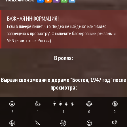
ВАЖНАЯ ИНФОРМАЦИЯ!
Если в плеере пишет, что "Видео не найдено" или "Видео
запрещено к просмотру". Отключите блокировчики рекламы и
VPN (если это не Россия)
В ролях:
Вырази свои эмоции о дораме "Бостон, 1947 год" после
просмотра:
😭
👍
👨‍👩‍👧‍👦
😂
🔞
2
1
1
0
0
🤪
🔪
🤯
😍
👎