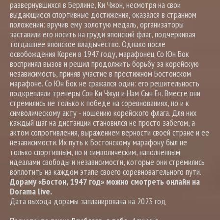
развернувшихся в Берлине, Ки Чжон, несмотря на свои
выдающиеся спортивные достижения, оказался в странном
положении: вручив ему золотую медаль, организаторы
заставили его носить на груди японский флаг, подчеркивая
тогдашнее японское владычество. Однако после
освобождения Кореи в 1947 году, марафонец Со Юн Бок
воспринял вызов и решил продолжить борьбу за корейскую
независимость, приняв участие в престижном Бостонском
марафоне. Со Юн Бок не сражался один: его решительность
подкрепляли тренеры Сон Ки Чжун и Нам Сын Ён. Вместе они
стремились не только к победе на соревнованиях, но и к
символическому акту - ношению корейского флага. Для них
каждый шаг на дистанции становился не просто забегом, а
актом сопротивления, выражением верности своей стране и ее
независимости. Их путь к Бостонскому марафону был не
только спортивным, но и символическим, наполненным
идеалами свободы и независимости, которые они стремились
воплотить на каждом этапе своего соревновательного пути.
Дораму «Бостон, 1947 год» можно смотреть онлайн на
Dorama live.
Дата выхода дорамы запланирована на 2023 год