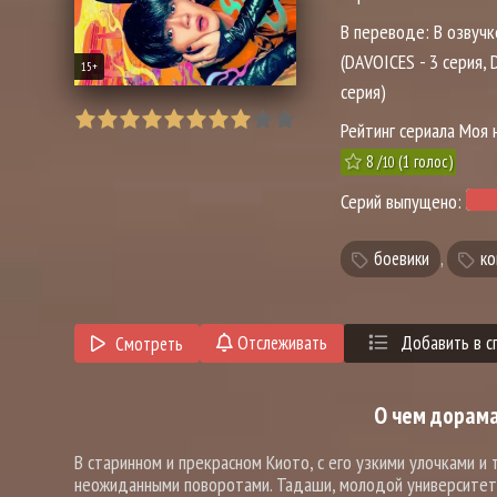
В переводе:
В озвучк
(DAVOICES - 3 серия, 
15+
серия)
Рейтинг сериала Моя
8
/
(
1
голос)
10
Серий выпущено:
боевики
,
к
Отслеживать
Добавить в с
Смотреть
О чем дорама
В старинном и прекрасном Киото, с его узкими улочками и
неожиданными поворотами. Тадаши, молодой университетс