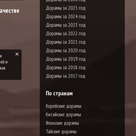
Дорамы за 2025 год
качестве
Дорамы за 2024 год
Дорамы за 2023 год
Дорамы за 2022 год
Дорамы за 2021 год
Дорамы за 2020 год
и
Дорамы за 2019 год
ook и
Дорамы за 2018 год
как
Дорамы за 2017 год
По странам
Корейские дорамы
Китайские дорамы
Японские дорамы
Тайские дорамы