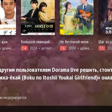
18+
 дни
Большой сияющий отель
Не беспокой меня на ферме
драма, мелодрама, про молодость и любовь
7.4
2024
детектив, мистика, убийство, мелодрама, романтика, триллер, ужасы, фэнтези, смерть
7.6
2024
драма, романтика
7.5
20
ругим пользователям Dorama live решить, стоит
-ёкай (Boku no Itoshii Youkai Girlfriend)» онл
рии модерируются