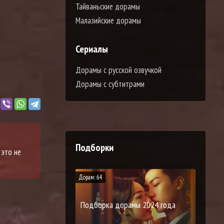
Тайваньские дорамы
Малазийские дорамы
Сериалы
Дорамы с русской озвучкой
Дорамы с субтитрами
Подборки
 это не
Дорам: 64
Подборка дорамы 2024 года