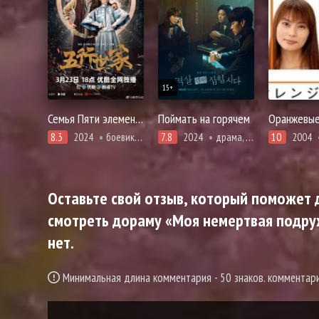
15+
Семья Пяти элементов
Поймать на горячем
Оранжевые
8.3
2024
боевики, единоборства, приключения, адаптация новел, фэнтези
7.8
2024
драма, мистика, мелодрама, триллер
10
2004
Оставьте свой отзыв, который поможет д
смотреть дораму «Моя немертвая подружка
нет.
Минимальная длина комментария - 50 знаков. коммента