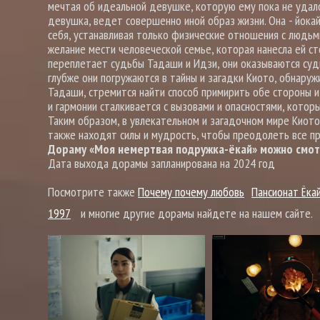
мечтая об идеальной девушке, которую ему пока не удалос
девушка, ведет совершенно иной образ жизни. Она - йок
себя, устанавливая только физические отношения с людьми
желание мести человеческой семье, которая нанесла ей сто
переплетает судьбы Тадаши и Идзи, они оказываются суд
глубже они погружаются в тайны и загадки Киото, обнаружи
Тадаши, стремится найти способ примирить обе стороны и
и гармонии сталкивается с вызовами и опасностями, котор
Таким образом, в увлекательном и загадочном мире Киото,
также находят силы и мудрость, чтобы преодолеть все пре
Дораму «Моя немертвая подружка-ёкай» можно смотр
Дата выхода дорамы запланирована на 2024 год
Посмотрите также
Почему почему любовь
Пансионат Ёка
1997
и многие другие дорамы найдете на нашем сайте.