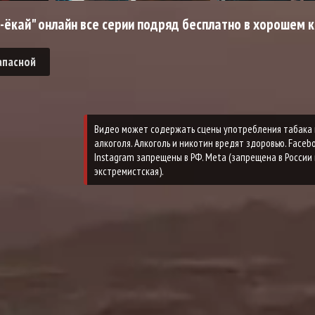
ёкай" онлайн все серии подряд бесплатно в хорошем 
апасной
Видео может содержать сцены употребления табака 
алкоголя. Алкоголь и никотин вредят здоровью. Faceb
Instagram запрещены в РФ. Meta (запрещена в России 
экстремистская).