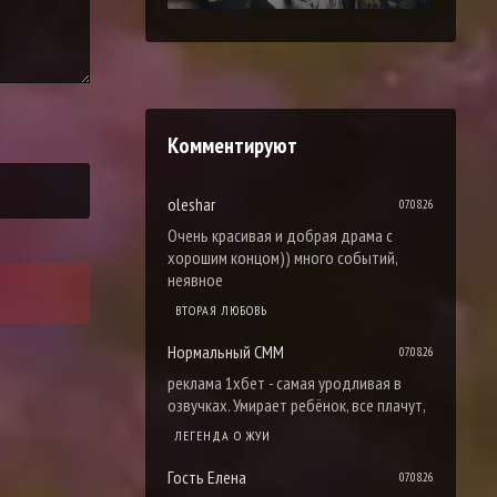
Комментируют
oleshar
07.08.26
Очень красивая и добрая драма с
хорошим концом)) много событий,
неявное
ВТОРАЯ ЛЮБОВЬ
Нормальный СММ
07.08.26
реклама 1хбет - самая уродливая в
озвучках. Умирает ребёнок, все плачут,
ЛЕГЕНДА О ЖУИ
Гость Елена
07.08.26