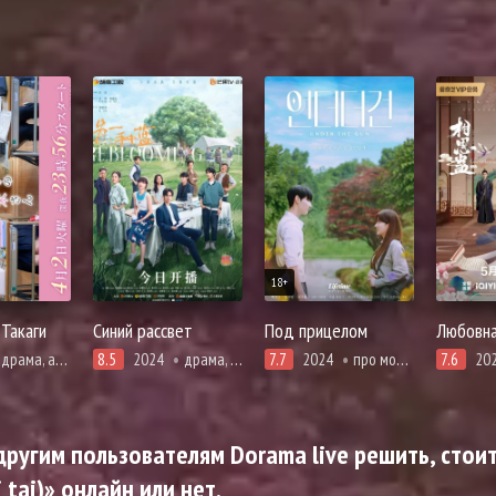
18+
Такаги
Синий рассвет
Под прицелом
Любовна
драма, адаптация манги, комедия, мелодрама, про молодость и любовь, повседневность
8.5
2024
драма, романтика
7.7
2024
про молодость и любовь, романтика
7.6
20
ругим пользователям Dorama live решить, стоит
tai)» онлайн или нет.