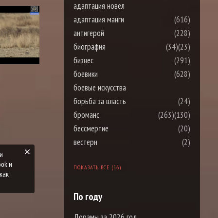
адаптация новел
адаптация манги
(616)
антигерой
(228)
биография
(34)
(23)
бизнес
(291)
боевики
(628)
боевые искусства
борьба за власть
(24)
броманс
(263)
(130)
бессмертие
(20)
вестерн
(2)
и
ook и
ПОКАЗАТЬ ВСЕ (56)
как
По году
Дорамы за 2026 год