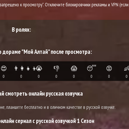
о запрещено к просмотру". Отключите блокировчики рекламы и VPN (если
В ролях:
о дораме "Мой Алтай" после просмотра:
😍
👨‍👩‍👧‍👦
😭
👎
😱
😴
😡

0
0
0
0
0
0
0
0
й смотреть онлайн русская озвучка
не, планшете бесплатно и в оличном качестве в русской озвучке.
нлайн сериал с русской озвучкой 1 Сезон