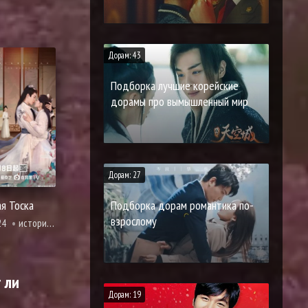
Дорам: 43
Подборка лучшие корейские
дорамы про вымышленный мир
Дорам: 27
я Тоска
Подборка дорам романтика по-
взрослому
24
история, романтика
 ли
Дорам: 19