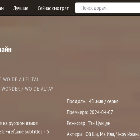
ам
Лучшие
Сейчас смотрят
лайн
, WO DE A LEI TAI
E WONDER / WO DE ALTAY
Продолж.:
45 .мин / серия
Премьера:
2024-04-07
е на русском языке
Режиссер:
Тэн Цунцун
SG Fireflame.Subtitles - 5
Актеры:
Юй Ши
,
Ма Или
,
Чжоу Ижань