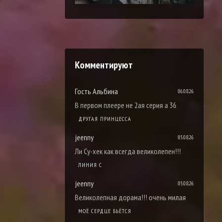
Комментируют
Гость Альбина
06.08.26
В первом плеере не 2ая серия а 36
ДРУГАЯ ПРИНЦЕССА
jeenny
05.08.26
Ли Су-хек как всегда великолепен!!!
ЛИНИЯ С
jeenny
05.08.26
Великолепная дорама!!! очень милая
МОЁ СЕРДЦЕ БЬЁТСЯ