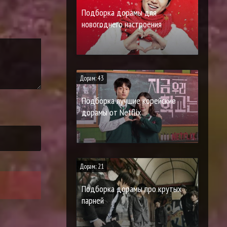
Подборка дорамы для
новогоднего настроения
Дорам: 43
Подборка лучшие корейские
дорамы от Netflix
Дорам: 21
Подборка дорамы про крутых
парней