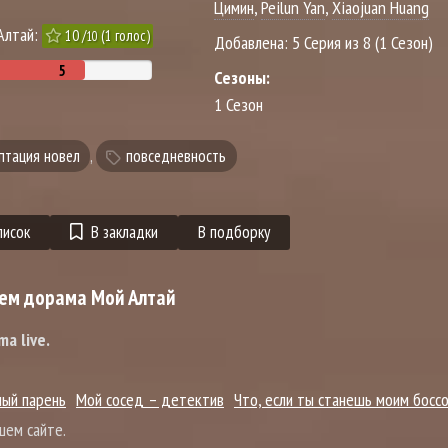
Цимин
,
Peilun Yan
,
Xiaojuan Huang
Алтай:
10
/
(
1
голос)
10
Добавлена:
5 Серия из 8 (1 Сезон)
Сезоны:
1 Сезон
птация новел
,
повседневность
писок
В закладки
В подборку
чем дорама Мой Алтай
a live.
ный парень
Мой сосед – детектив
Что, если ты станешь моим босс
шем сайте.