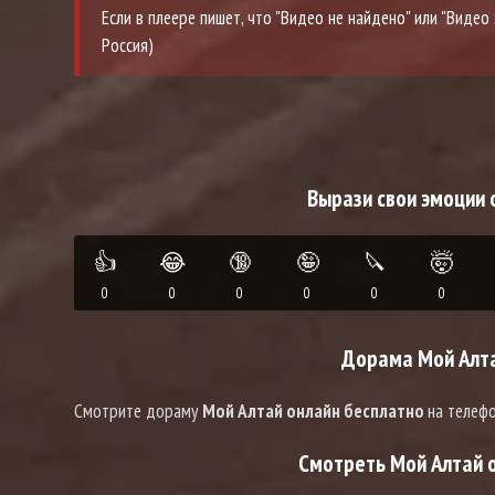
Если в плеере пишет, что "Видео не найдено" или "Виде
Россия)
Вырази свои эмоции 
👍
😂
🔞
🤪
🔪
🤯
0
0
0
0
0
0
Дорама Мой Алта
Смотрите дораму
Мой Алтай онлайн бесплатно
на телефо
Смотреть Мой Алтай о