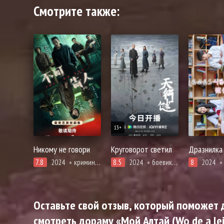
Смотрите также:
13+
Никому не говори
Круговорот светил
Дразнилка 
7.8
2024
криминал, триллер
8.5
2024
боевики, драма, история
8
2024
Оставьте свой отзыв, который поможет д
смотреть дораму «Мой Алтай (Wo de a lei 