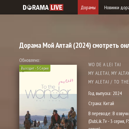
Дорамы
Новинки дор
Дорама
Мой Алтай
(2024) смотреть он
Обновлено:
WO DE A LEI TAI
Выходит - 5 Серия
MY ALETAI, MY ALTAY
MY ALETAI / TO TH
Год выпуска:
2024
Страна:
Китай
В переводе:
В озвучк
(DubLik.Tv - 3 серия, F
серия)