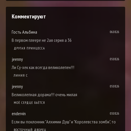
Комментируют
Гость Альбина
06.08.26
В первом плеере не 2ая серия а 36
ДРУГАЯ ПРИНЦЕССА
jeenny
05.08.26
Ли Су-хек как всегда великолепен!!!
ЛИНИЯ С
jeenny
05.08.26
Великолепная дорама!!! очень милая
МОЁ СЕРДЦЕ БЬЁТСЯ
endervin
03.08.26
Если вы поклонник "Алхимии Душ" и "Королевства зомби", то
ВОСТОЧНЫЙ ДВОРЕЦ