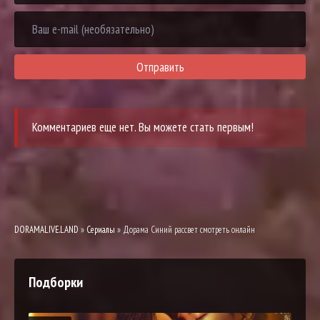
Отправить
Комментариев еще нет. Вы можете стать первым!
DORAMALIVE.LAND
»
Сериалы
» Дорама Синий рассвет смотреть онлайн
Подборки