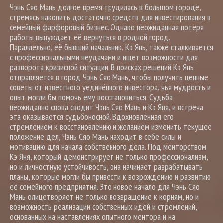
Чэнь Сяо Мань долгое время трудилась в большом городе,
стремясь накопить достаточно средств для инвестирования в
семейный фарфоровый бизнес. Однако неожиданная потеря
работы вынуждает её вернуться в родной город.
Параллельно, её бывший начальник, Кэ Янь, также сталкивается
с профессиональными неудачами и ищет возможности для
разворота кризисной ситуации. В поисках решений Кэ Янь
отправляется в город Чэнь Сяо Мань, чтобы получить ценные
советы от известного уединённого инвестора, чья мудрость и
опыт могли бы помочь ему восстановиться. Судьба
неожиданно снова сводит Чэнь Сяо Мань и Кэ Яня, и встреча
эта оказывается судьбоносной. Вдохновлённая его
стремлением к восстановлению и желанием изменить текущее
положение дел, Чэнь Сяо Мань находит в себе силы и
мотивацию для начала собственного дела. Под менторством
Кэ Яня, который демонстрирует не только профессионализм,
но и личностную устойчивость, она начинает разрабатывать
планы, которые могли бы привести к возрождению и развитию
её семейного предприятия. Это новое начало для Чэнь Сяо
Мань олицетворяет не только возвращение к корням, но и
возможность реализации собственных идей и стремлений,
основанных на наставлениях опытного ментора и на