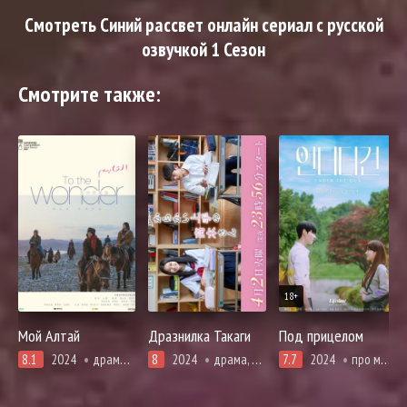
Смотреть Синий рассвет онлайн сериал с русской
озвучкой 1 Сезон
Смотрите также:
18+
Мой Алтай
Дразнилка Такаги
Под прицелом
8.1
2024
драма, адаптация новел, повседневность
8
2024
драма, адаптация манги, комедия, мелодрама, про молодость и любовь, повседневность
7.7
2024
про молодость и любовь, романтика