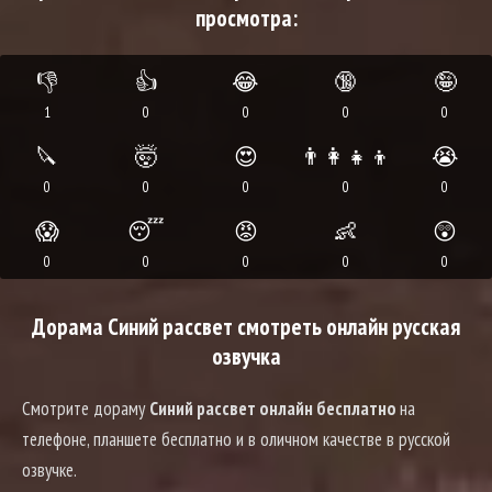
просмотра:
👎
👍
😂
🔞
🤪
1
0
0
0
0
🔪
🤯
😍
👨‍👩‍👧‍👦
😭
0
0
0
0
0
😱
😴
😡
👶
😲
0
0
0
0
0
Дорама Синий рассвет смотреть онлайн русская
озвучка
Смотрите дораму
Синий рассвет онлайн бесплатно
на
телефоне, планшете бесплатно и в оличном качестве в русской
озвучке.