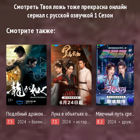
Смотреть Твоя ложь тоже прекрасна онлайн
сериал с русской озвучкой 1 Сезон
Смотрите также:
13+
Подобный дракону: Якудза
Луна в объятьях облаков
Млечный путь среди вечной ночи
7.3
2024
боевики, драма, криминал, триллер
7.1
2024
история, романтика
8.2
2024
дружба, история, мистика, романтика, фэнтези, демоны