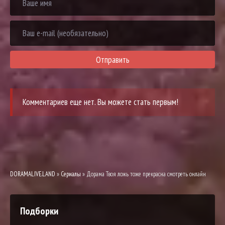
Отправить
Комментариев еще нет. Вы можете стать первым!
DORAMALIVE.LAND
»
Сериалы
» Дорама Твоя ложь тоже прекрасна смотреть онлайн
Подборки