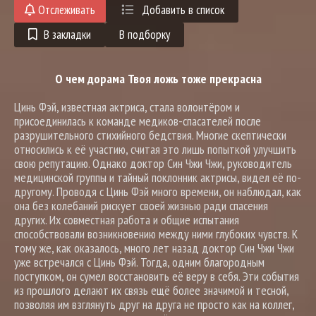
Отслеживать
Добавить в список
В закладки
В подборку
О чем дорама Твоя ложь тоже прекрасна
Цинь Фэй, известная актриса, стала волонтёром и
присоединилась к команде медиков-спасателей после
разрушительного стихийного бедствия. Многие скептически
относились к её участию, считая это лишь попыткой улучшить
свою репутацию. Однако доктор Син Чжи Чжи, руководитель
медицинской группы и тайный поклонник актрисы, видел её по-
другому. Проводя с Цинь Фэй много времени, он наблюдал, как
она без колебаний рискует своей жизнью ради спасения
других. Их совместная работа и общие испытания
способствовали возникновению между ними глубоких чувств. К
тому же, как оказалось, много лет назад доктор Син Чжи Чжи
уже встречался с Цинь Фэй. Тогда, одним благородным
поступком, он сумел восстановить её веру в себя. Эти события
из прошлого делают их связь ещё более значимой и тесной,
позволяя им взглянуть друг на друга не просто как на коллег,