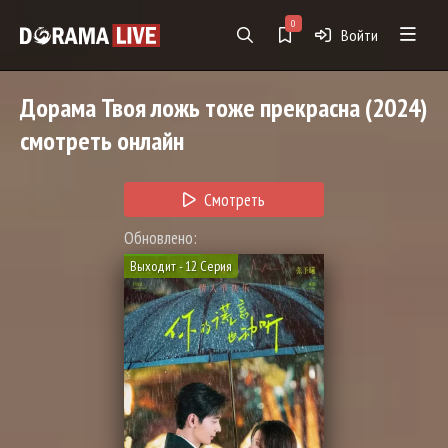
0
Войти
Дорама
Твоя ложь тоже прекрасна
(2024)
смотреть онлайн
Смотреть
Обновлено:
Выходит - 12 Серия