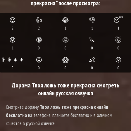
прекрасна" после просмотра:
😍
👍
😂
👎
😴
2
2
1
1
1
😡
🔞
🤪
🔪
🤯
1
0
0
0
0
👨‍👩‍👧‍👦
😭
😱
👶
😲
0
0
0
0
0
Дорама Твоя ложь тоже прекрасна смотреть
онлайн русская озвучка
Смотрите дораму
Твоя ложь тоже прекрасна онлайн
бесплатно
на телефоне, планшете бесплатно и в оличном
качестве в русской озвучке.