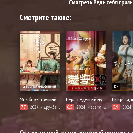
Смотреть Веди себя прилич
Смотрите также:
15+
Мой божественный посланник
Неразведенный мужчина
Ни крови, 
7.7
2024
дружба, история, комедия, романтика, фэнтези
6.5
2024
драма, адаптация манги, комедия
5.9
2024
Оставьте свой отзыв, который поможет д