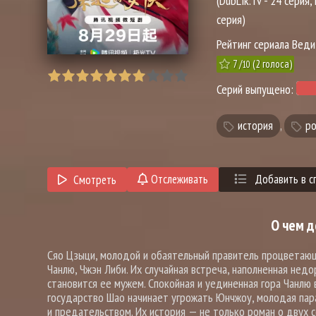
(DubLik.Tv - 24 серия,
серия)
Рейтинг сериала Веди
7
/
(
2
голоса)
10
Серий выпущено:
история
,
ро
Отслеживать
Добавить в с
Смотреть
О чем д
Сяо Цзыци, молодой и обаятельный правитель процветающе
Чанлю, Чжэн Либи. Их случайная встреча, наполненная не
становится ее мужем. Спокойная и уединенная гора Чанлю
государство Шао начинает угрожать Юнчжоу, молодая пара
и предательством. Их история — не только роман о двух 