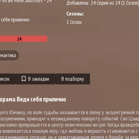
 FSG Be Mine.Subtitles - 24
Добавлена:
24 Серия из 24 (1 Сезон
Сезоны:
 себя прилично:
1 Сезон
мантика
писок
В закладки
В подборку
орама Веди себя прилично
го Юнчжоу, по воле судьбы оказывается в плену у эксцентричной г
доразумениями, приводит к неожиданному повороту событий: Сяо Цзы
 внезапно превращается в центр политических интриг. Когда враждеб
 вовлекается в опасную игру, где любовь и верность сталкиваются с
соединившихся сердцах, но и захватывающая эпопея о борьбе за влас