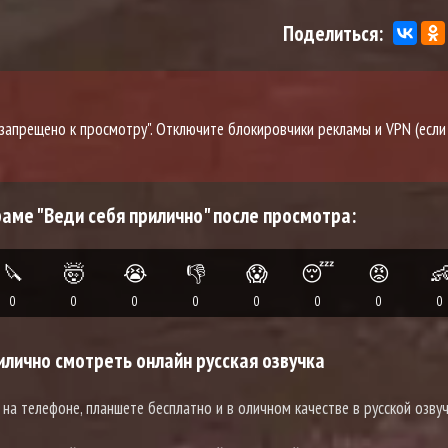
Поделиться:
о запрещено к просмотру". Отключите блокировчики рекламы и VPN (если
раме "Веди себя прилично" после просмотра:
🔪
🤯
😭
👎
😱
😴
😡

0
0
0
0
0
0
0
0
лично смотреть онлайн русская озвучка
о
на телефоне, планшете бесплатно и в оличном качестве в русской озвуч