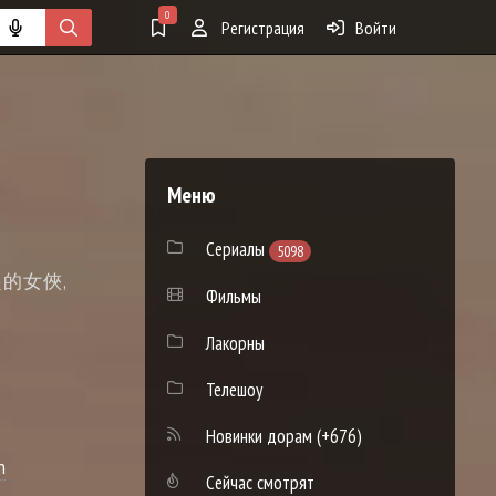
0
Регистрация
Войти
Меню
Сериалы
5098
了不起的女俠,
Фильмы
Лакорны
Телешоу
Новинки дорам
(+676)
n
Сейчас смотрят