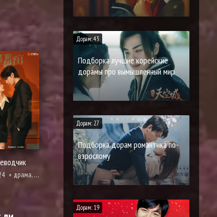
Дорам: 43
Подборка лучшие корейские
дорамы про вымышленный мир
Дорам: 27
Подборка дорам романтика по-
взрослому
еводчик
24
драма, мелодрама
Дорам: 19
 ли