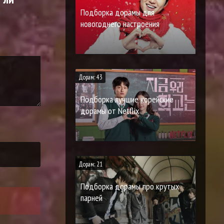
Подборка дорамы для
новогоднего настроения
Дорам: 43
Подборка лучшие корейские
дорамы от Netflix
Дорам: 21
Подборка дорамы про крутых
парней