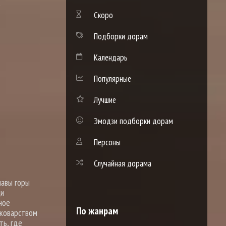
)
Скоро
Подборки дорам
Календарь
Популярные
Лучшие
Эмодзи подборки дорам
Персоны
Случайная дорама
лавы горы
ци
ное
По жанрам
 коварством
ть, где