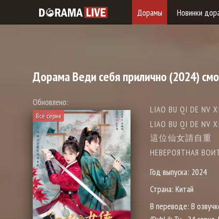
Дорамы
Новинки дор
Дорама
Веди себя прилично
(2024) см
Обновлено:
LIAO BU QI DE NV X
Все серии
LIAO BU QI DE 
這位仙女請自重
НЕВЕРОЯТНАЯ ВОИТЕ
Год выпуска:
2024
Страна:
Китай
В переводе:
В озвучк