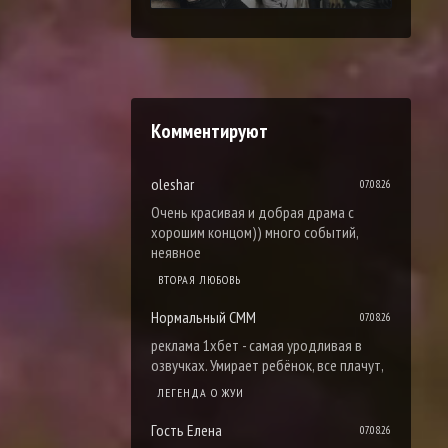
Комментируют
oleshar
07.08.26
Очень красивая и добрая драма с
хорошим концом)) много событий,
неявное
ВТОРАЯ ЛЮБОВЬ
Нормальный СММ
07.08.26
реклама 1хбет - самая уродливая в
озвучках. Умирает ребёнок, все плачут,
ЛЕГЕНДА О ЖУИ
Гость Елена
07.08.26