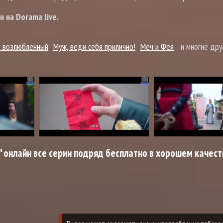
 на Dorama live.
й возлюбленный
Муж, веди себя прилично!
Меч и Фея
и многие дру
 онлайн все серии подряд бесплатно в хорошем качест