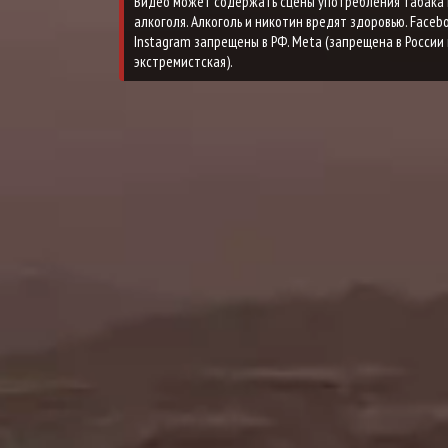
Видео может содержать сцены употребления табака 
алкоголя. Алкоголь и никотин вредят здоровью. Faceb
Instagram запрещены в РФ. Meta (запрещена в России 
экстремистская).