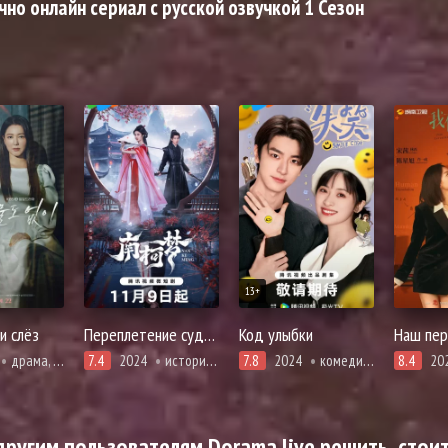
но онлайн сериал с русской озвучкой 1 Сезон
13+
ни слёз
Переплетение судеб Нан и Кэ
Код улыбки
Наш пер
драма, мелодрама, романтика
7.4
2024
история, романтика, фэнтези
7.8
2024
комедия, про молодость и любовь, повседневность, романтика
8.4
20
ругим пользователям Dorama live решить, стоит