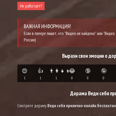
Не работает?
ВАЖНАЯ ИНФОРМАЦИЯ!
Если в плеере пишет, что "Видео не найдено" или "Виде
Россия)
Вырази свои эмоции о до
😍
👍
👨‍👩‍👧‍👦
😂
🔞
🤪
1
1
1
0
0
0
Дорама Веди себя при
Смотрите дораму
Веди себя прилично онлайн бесплатн