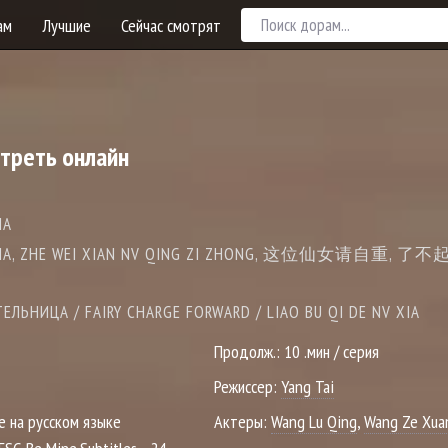
ам
Лучшие
Сейчас смотрят
отреть онлайн
IA
NV XIA, ZHE WEI XIAN NV QING ZI ZHONG, 这位仙女请自重, 
ЛЬНИЦА / FAIRY CHARGE FORWARD / LIAO BU QI DE NV XIA
Продолж.:
10 .мин / серия
Режиссер:
Yang Tai
е на русском языке
Актеры:
Wang Lu Qing
,
Wang Ze Xua