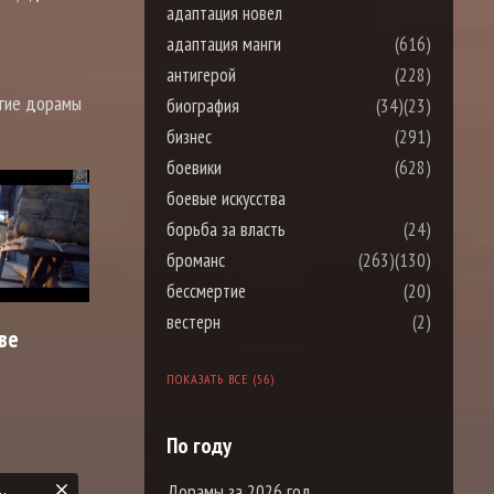
адаптация новел
адаптация манги
(616)
антигерой
(228)
гие дорамы
биография
(34)
(23)
бизнес
(291)
боевики
(628)
боевые искусства
борьба за власть
(24)
броманс
(263)
(130)
бессмертие
(20)
вестерн
(2)
ве
ПОКАЗАТЬ ВСЕ (56)
По году
Дорамы за 2026 год