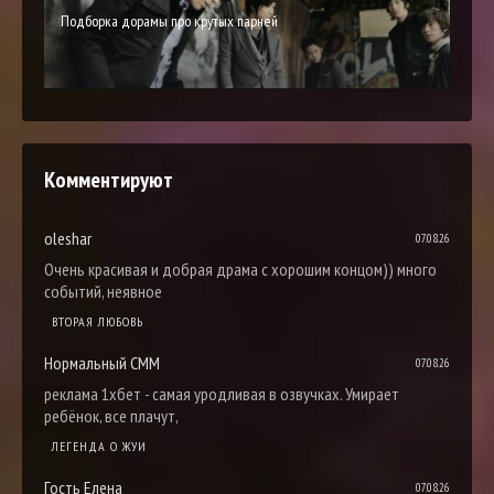
Подборка дорамы про крутых парней
Комментируют
oleshar
07.08.26
Очень красивая и добрая драма с хорошим концом)) много
событий, неявное
ВТОРАЯ ЛЮБОВЬ
Нормальный СММ
07.08.26
реклама 1хбет - самая уродливая в озвучках. Умирает
ребёнок, все плачут,
ЛЕГЕНДА О ЖУИ
Гость Елена
07.08.26