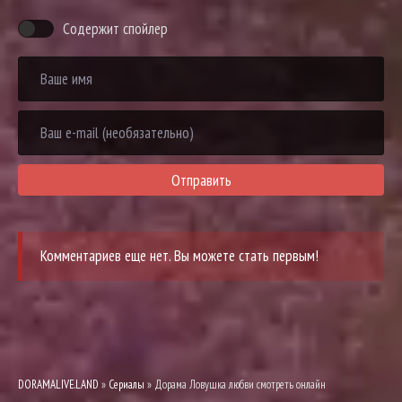
Содержит спойлер
Отправить
Комментариев еще нет. Вы можете стать первым!
DORAMALIVE.LAND
»
Сериалы
» Дорама Ловушка любви смотреть онлайн