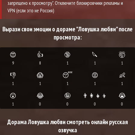
запрещено к просмотру". Отключите блокировчики рекламы и
VPN (если это не Россия)
Вырази свои эмоции о дораме "Ловушка любви" после
просмотра:
😍
👍
🔞
🔪
🤯
9
8
1
1
1
👎
😱
😴
😡
👶
1
1
1
1
1
😲
😂
🤪
👨‍👩‍👧‍👦
😭
1
0
0
0
0
Дорама Ловушка любви смотреть онлайн русская
озвучка