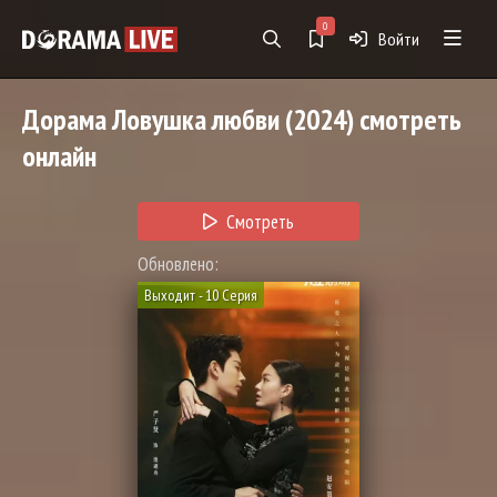
0
Войти
Дорама
Ловушка любви
(2024) смотреть
онлайн
Смотреть
Обновлено:
Выходит - 10 Серия