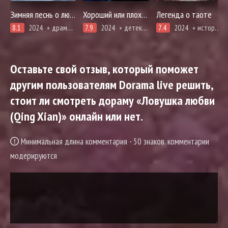
Зимняя песнь о любви
Хороший или плохой прокурор
Легенда о таоте
8.1
2024
драма, мистика, романтика, триллер
7.9
2024
детектив, драма, про закон прокуроров и адвокатов, мистика, криминал, расследование, триллер
7.4
2024
история, приключения, романтика, фэнтези
Оставьте свой отзыв, который поможет
другим пользователям Dorama live решить,
стоит ли смотреть дораму «Ловушка любви
(Qing Xian)» онлайн или нет.
Минимальная длина комментария - 50 знаков. комментарии
модерируются