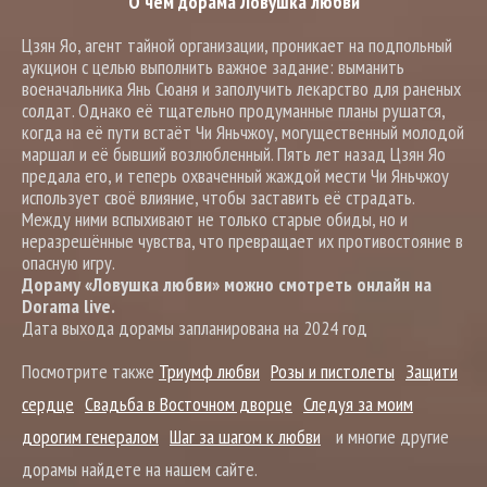
О чем дорама Ловушка любви
Цзян Яо, агент тайной организации, проникает на подпольный
аукцион с целью выполнить важное задание: выманить
военачальника Янь Сюаня и заполучить лекарство для раненых
солдат. Однако её тщательно продуманные планы рушатся,
когда на её пути встаёт Чи Яньчжоу, могущественный молодой
маршал и её бывший возлюбленный. Пять лет назад Цзян Яо
предала его, и теперь охваченный жаждой мести Чи Яньчжоу
использует своё влияние, чтобы заставить её страдать.
Между ними вспыхивают не только старые обиды, но и
неразрешённые чувства, что превращает их противостояние в
опасную игру.
Дораму «Ловушка любви» можно смотреть онлайн на
Dorama live.
Дата выхода дорамы запланирована на 2024 год
Посмотрите также
Триумф любви
Розы и пистолеты
Защити
сердце
Свадьба в Восточном дворце
Следуя за моим
дорогим генералом
Шаг за шагом к любви
и многие другие
дорамы найдете на нашем сайте.