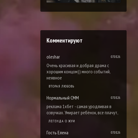
Комментируют
oleshar
07.08.26
Очень красивая и добрая драма с
хорошим концом)) много событий,
неявное
ВТОРАЯ ЛЮБОВЬ
Нормальный СММ
07.08.26
реклама 1хбет - самая уродливая в
озвучках. Умирает ребёнок, все плачут,
ЛЕГЕНДА О ЖУИ
Гость Елена
07.08.26