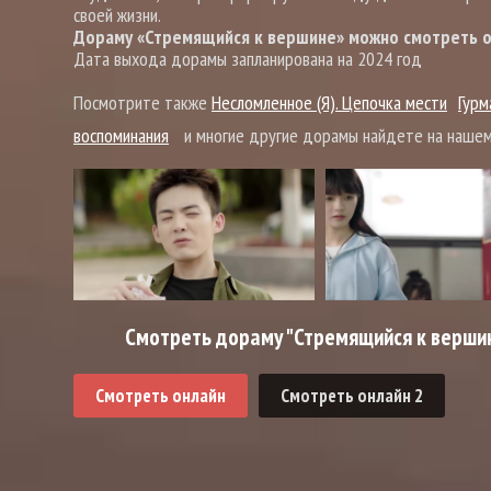
своей жизни.
Дораму «Стремящийся к вершине» можно смотреть он
Дата выхода дорамы запланирована на 2024 год
Посмотрите также
Несломленное (Я). Цепочка мести
Гурм
воспоминания
и многие другие дорамы найдете на нашем
Смотреть дораму "Стремящийся к вершин
Смотреть онлайн
Смотреть онлайн 2