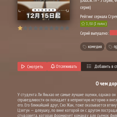
(DubLik.Tv - 5 серия, 
серия)
Рейтинг сериала Стре
1
/
(
1
голос)
10
Серий выпущено:
комедия
,
п
Отслеживать
Добавить в с
Смотреть
О чем до
У студента Ли Яньхао не самые лучшие оценки, однако он
справедливости он попадает в неприятную историю и внеза
его. Его ближайший друг, Сяо Жан, тоже оказывается втян
Цзятун — девушку, по вине которой он с другом пострада
студсовета, которая формирует команду для съемок фильм