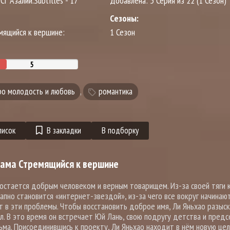
ФСГ Азалии.Subtitles - 17
Добавлена:
5 Серия из 22 (1 Сезон)
Сезоны:
мящийся к вершине:
1 Сезон
ро молодость и любовь
,
романтика
писок
В закладки
В подборку
рама Стремящийся к вершине
 остается добрым человеком и верным товарищем. Из-за своей тяги 
пно становится «интернет-звездой», из-за чего все вокруг начинаю
ут в эти проблемы. Чтобы восстановить доброе имя, Ли Яньхао разыс
л. В это время он встречает Юй Лань, свою подругу детства и пред
а. Присоединившись к проекту, Ли Яньхао находит в нём новую цел