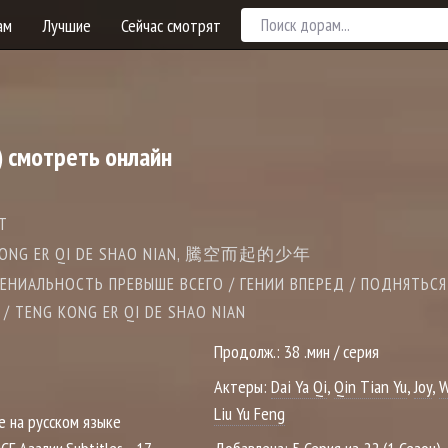
ам
Лучшие
Сейчас смотрят
) смотреть онлайн
T
G KONG ER QI DE SHAO NIAN, 騰空而起的少年
ГЕНИАЛЬНОСТЬ ПРЕВЫШЕ ВСЕГО / ГЕНИИ ВПЕРЕД / ПОДНЯТЬС
Y / TENG KONG ER QI DE SHAO NIAN
Продолж.:
38 .мин / серия
Актеры:
Dai Ya Qi
,
Qin Tian Yu
,
Joy
,
W
Liu Yu Feng
е на русском языке