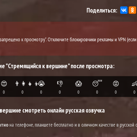
Поделиться:
о запрещено к просмотру". Отключите блокировчики рекламы и VPN (если
ме "Стремящийся к вершине" после просмотра:
😍
👨‍👩‍👧‍👦
😭
👎
😱
😴
😡

0
0
0
0
0
0
0
0
вершине смотреть онлайн русская озвучка
атно
на телефоне, планшете бесплатно и в оличном качестве в русской о