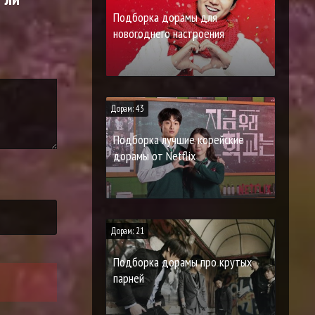
Подборка дорамы для
новогоднего настроения
Дорам: 43
Подборка лучшие корейские
дорамы от Netflix
Дорам: 21
Подборка дорамы про крутых
парней