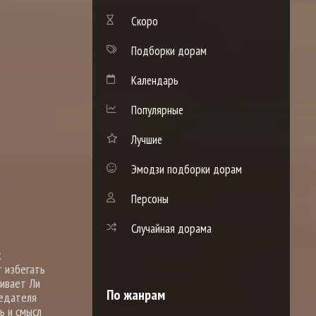
Скоро
Подборки дорам
Календарь
Популярные
Лучшие
Эмодзи подборки дорам
Персоны
Случайная дорама
к
т избегать
кивает Ли
По жанрам
седателя
ь и смысл