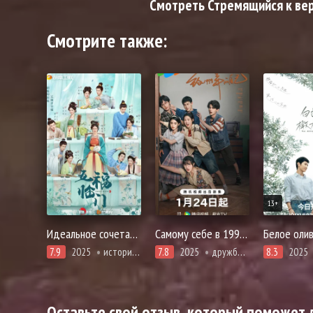
Смотреть Стремящийся к вер
Смотрите также:
13+
Идеальное сочетание
Самому себе в 1999 году
7.9
2025
история, комедия, романтика
7.8
2025
дружба, драма, про молодость и любовь
8.3
2025
Оставьте свой отзыв, который поможет д