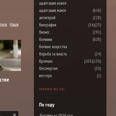
адаптация новел
адаптация манги
(616)
антигерой
(228)
енок
Наши
биография
(34)
(23)
бизнес
(291)
боевики
(628)
боевые искусства
борьба за власть
(24)
броманс
(263)
(130)
бессмертие
(20)
вестерн
(2)
стве
ПОКАЗАТЬ ВСЕ (56)
По году
Дорамы за 2026 год