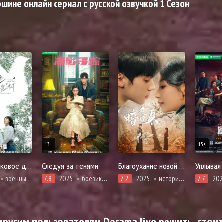
шине онлайн сериал с русской озвучкой 1 Сезон
13+
15+
Белое оливковое дерево
Следуя за тенями
Благоухание новой зари
Уплывая
военные, драма, адаптация новел, романтика
7.8
2025
боевики, история, мистика, расследование, романтика
7.2
2025
история, романтика
7.7
20
ругим пользователям Dorama live решить, стоит