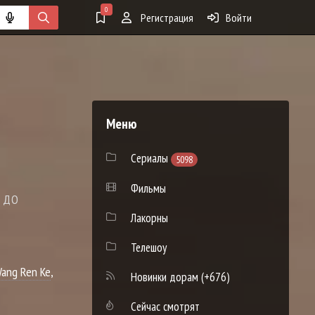
0
Регистрация
Войти
Меню
Сериалы
5098
Фильмы
Я ДО
Лакорны
Телешоу
ang Ren Ke
,
Новинки дорам
(+676)
Сейчас смотрят