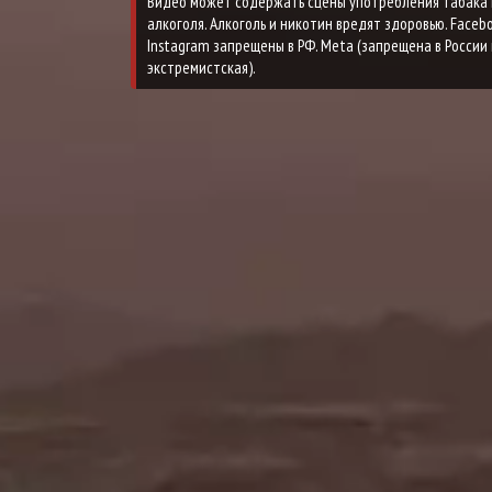
Видео может содержать сцены употребления табака 
алкоголя. Алкоголь и никотин вредят здоровью. Faceb
Instagram запрещены в РФ. Meta (запрещена в России 
экстремистская).