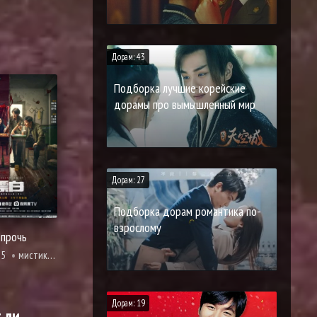
Дорам: 43
Подборка лучшие корейские
дорамы про вымышленный мир
Дорам: 27
Подборка дорам романтика по-
взрослому
 прочь
25
мистика, криминал, триллер, смерть
Дорам: 19
 ли