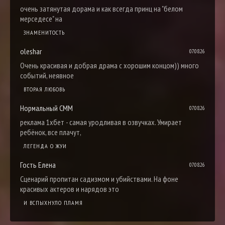
очень затянутая дорама и как всегда принц на "белом
мерседесе" на
ЗНАМЕНИТОСТЬ
oleshar
07.08.26
Очень красивая и добрая драма с хорошим концом)) много
событий, неявное
ВТОРАЯ ЛЮБОВЬ
Нормальный СММ
07.08.26
реклама 1хбет - самая уродливая в озвучках. Умирает
ребёнок, все плачут,
ЛЕГЕНДА О ЖУИ
Гость Елена
07.08.26
Сценарий пропитан садизмом и убийствами. На фоне
красивых актеров и нарядов это
И ВСПЫХНУЛО ПЛАМЯ