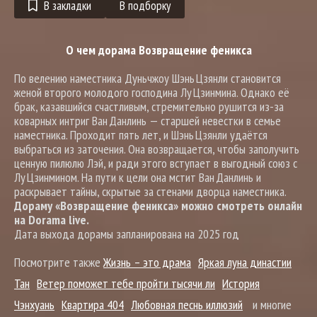
В закладки
В подборку
О чем дорама Возвращение феникса
По велению наместника Дуньчжоу Шэнь Цзянли становится
женой второго молодого господина Лу Цзинмина. Однако её
брак, казавшийся счастливым, стремительно рушится из-за
коварных интриг Ван Данлинь — старшей невестки в семье
наместника. Проходит пять лет, и Шэнь Цзянли удаётся
выбраться из заточения. Она возвращается, чтобы заполучить
ценную пилюлю Лэй, и ради этого вступает в выгодный союз с
Лу Цзинмином. На пути к цели она мстит Ван Данлинь и
раскрывает тайны, скрытые за стенами дворца наместника.
Дораму «Возвращение феникса» можно смотреть онлайн
на Dorama live.
Дата выхода дорамы запланирована на 2025 год
Посмотрите также
Жизнь – это драма
Яркая луна династии
Тан
Ветер поможет тебе пройти тысячи ли
История
Чэнхуань
Квартира 404
Любовная песнь иллюзий
и многие