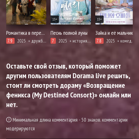
13+
15+
Романтика в переулке
Песнь полной луны
Зайка и её мальчики
7.9
2025
дружба, мелодрама, повседневность, романтика
7
2025
история, комедия, романтика
7.8
2025
комедия, мелодрама, про молодость и любовь, романтика
Оставьте свой отзыв, который поможет
другим пользователям Dorama live решить,
стоит ли смотреть дораму «Возвращение
феникса (My Destined Consort)» онлайн или
нет.
Минимальная длина комментария - 50 знаков. комментарии
модерируются