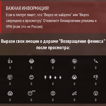
ВАЖНАЯ ИНФОРМАЦИЯ!
Если в плеере пишет, что "Видео не найдено" или "Видео
запрещено к просмотру". Отключите блокировчики рекламы и
VPN (если это не Россия)
Вырази свои эмоции о дораме "Возвращение феникса"
после просмотра:
👍
😂
🔞
🤪
🔪
0
0
0
0
0
🤯
😍
👨‍👩‍👧‍👦
😭
👎
0
0
0
0
0
😱
😴
😡
👶
😲
0
0
0
0
0