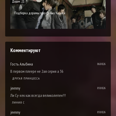
Дорам: 21
Подборка дорамы про крутых парней
Комментируют
Гость Альбина
06.08.26
В первом плеере не 2ая серия а 36
ДРУГАЯ ПРИНЦЕССА
jeenny
05.08.26
Ли Су-хек как всегда великолепен!!!
ЛИНИЯ С
jeenny
05.08.26