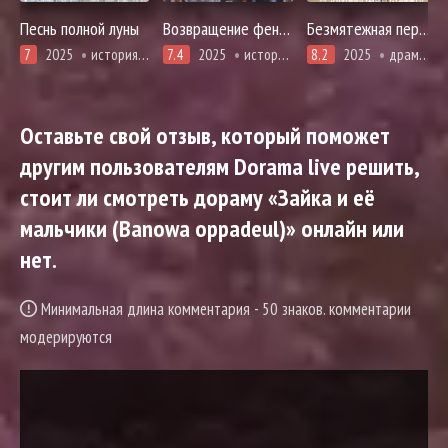
Песнь полной луны
Возвращение феникса
Безмятежная переправа
7
2025
история, комедия, романтика
7.4
2025
история, про врачей и медицину, романтика
8.2
2025
драма, приключения, расследование, романтика, фэнтези
Оставьте свой отзыв, который поможет
другим пользователям Dorama live решить,
стоит ли смотреть дораму «Зайка и её
мальчики (Banowa oppadeul)» онлайн или
нет.
Минимальная длина комментария - 50 знаков. комментарии
модерируются