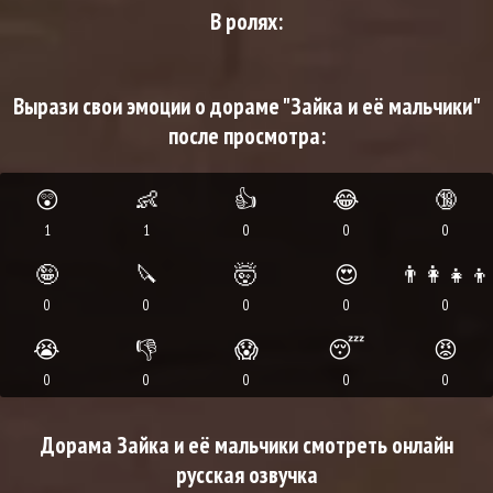
В ролях:
Вырази свои эмоции о дораме "Зайка и её мальчики"
после просмотра:
😲
👶
👍
😂
🔞
1
1
0
0
0
🤪
🔪
🤯
😍
👨‍👩‍👧‍👦
0
0
0
0
0
😭
👎
😱
😴
😡
0
0
0
0
0
Дорама Зайка и её мальчики смотреть онлайн
русская озвучка