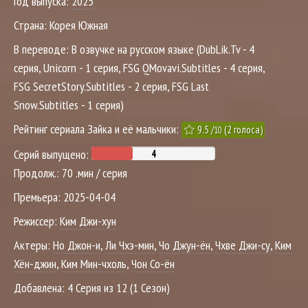
Год выпуска:
2025
Страна:
Корея Южная
В переводе:
В озвучке на русском языке (DubLik.Tv - 4
серия, Unicorn - 1 серия, FSG QMovavi.Subtitles - 4 серия,
FSG SecretStory.Subtitles - 2 серия, FSG Last
Snow.Subtitles - 1 серия)
Рейтинг сериала Зайка и её мальчики:
9.5
/
(
2
голоса)
10
Серий выпущено:
Продолж.:
70 .мин / серия
Премьера:
2025-04-04
Режиссер:
Ким Джи-хун
Актеры:
Но Джон-и
,
Ли Чхэ-мин
,
Чо Джун-ён
,
Чхве Джи-су
,
Ким
Хён-джин
,
Ким Мин-чхоль
,
Чон Со-ён
Добавлена:
4 Серия из 12 (1 Сезон)