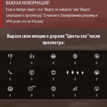
ВАЖНАЯ ИНФОРМАЦИЯ!
Если в плеере пишет, что "Видео не найдено" или "Видео
запрещено к просмотру". Отключите блокировчики рекламы и
VPN (если это не Россия)
Вырази свои эмоции о дораме "Цветы зла" после
просмотра:
👎
👍
😂
🔞
🤪
1
0
0
0
0
🔪
🤯
😍
👨‍👩‍👧‍👦
😭
0
0
0
0
0
😱
😴
😡
👶
😲
0
0
0
0
0