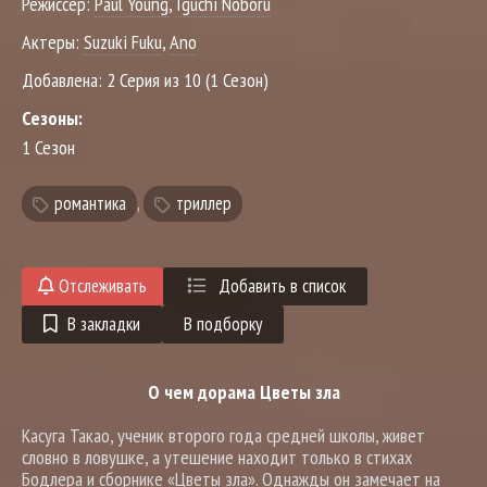
Режиссер:
Paul Young
,
Iguchi Noboru
Актеры:
Suzuki Fuku
,
Ano
Добавлена:
2 Серия из 10 (1 Сезон)
Сезоны:
1 Сезон
романтика
,
триллер
Отслеживать
Добавить в список
В закладки
В подборку
О чем дорама Цветы зла
Касуга Такао, ученик второго года средней школы, живет
словно в ловушке, а утешение находит только в стихах
Бодлера и сборнике «Цветы зла». Однажды он замечает на