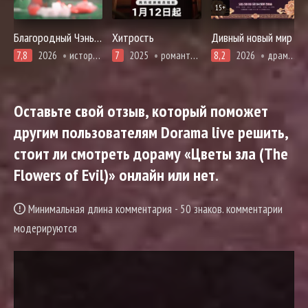
15+
Благородный Чэнь и прекрасная Цзинь
Хитрость
Дивный новый мир
7,8
2026
история, романтика
7
2025
романтика
8,2
2026
драма, комедия, романтика, фэнтези
Оставьте свой отзыв, который поможет
другим пользователям Dorama live решить,
стоит ли смотреть дораму «Цветы зла (The
Flowers of Evil)» онлайн или нет.
Минимальная длина комментария - 50 знаков. комментарии
модерируются