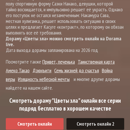
полу спортивную форму Саэки Нанако, девушки, которой
тайно восхищается, и импульсивно решает её украсть. Однако
его поступок не остался незамеченным: Накамура Сава,
местная хулиганка, решает использовать ситуацию в своих
целях и предлагает Касуге «контракт», по которому он обязан
выполнять все её требования.
Дораму «Цветы зла» можно смотреть онлайн на Dorama
live.
Дата выхода дорамы запланирована на 2026 год
Посмотрите также
Привет, печенька
Таинственная карта
Амеко Такао
Дзюнъити
Семь жизней до счастья
Война
веры
Изящность небесной мечты
и многие другие дорамы
найдете на нашем сайте.
Смотреть дораму "Цветы зла" онлайн все серии
подряд бесплатно в хорошем качестве
Смотреть онлайн
Смотреть онлайн 2