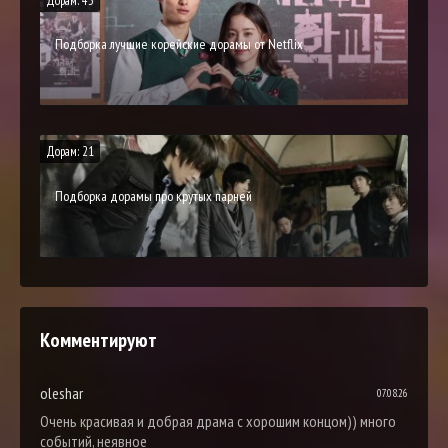
Дорам: 43
Подборка лучшие корейские дорамы от Netflix
Дорам: 21
Подборка дорамы про крутых парней
Комментируют
oleshar
07.08.26
Очень красивая и добрая драма с хорошим концом)) много
событий, неявное