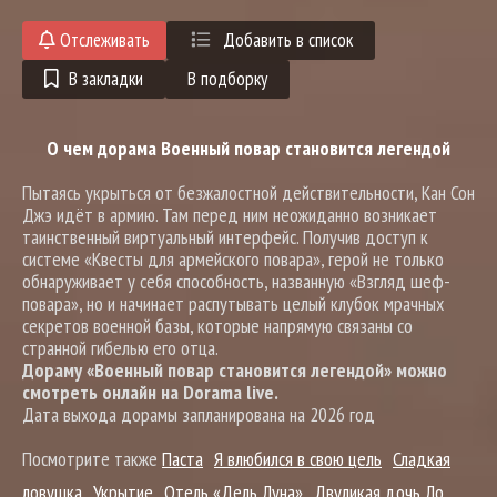
Отслеживать
Добавить в список
В закладки
В подборку
О чем дорама Военный повар становится легендой
Пытаясь укрыться от безжалостной действительности, Кан Сон
Джэ идёт в армию. Там перед ним неожиданно возникает
таинственный виртуальный интерфейс. Получив доступ к
системе «Квесты для армейского повара», герой не только
обнаруживает у себя способность, названную «Взгляд шеф-
повара», но и начинает распутывать целый клубок мрачных
секретов военной базы, которые напрямую связаны со
странной гибелью его отца.
Дораму «Военный повар становится легендой» можно
смотреть онлайн на Dorama live.
Дата выхода дорамы запланирована на 2026 год
Посмотрите также
Паста
Я влюбился в свою цель
Сладкая
ловушка
Укрытие
Отель «Дель Луна»
Двуликая дочь Ло