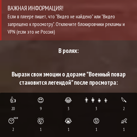
ВАЖНАЯ ИНФОРМАЦИЯ!
Если в плеере пишет, что "Видео не найдено" или "Видео
запрещено к просмотру". Отключите блокировчики рекламы и
VPN (если это не Россия)
В ролях:
Вырази свои эмоции о дораме "Военный повар
становится легендой" после просмотра:
👍
😍
😂
👨‍👩‍👧‍👦
🔪
20
9
3
3
2
😴
🤯
😭
😡
👶
2
1
1
1
1