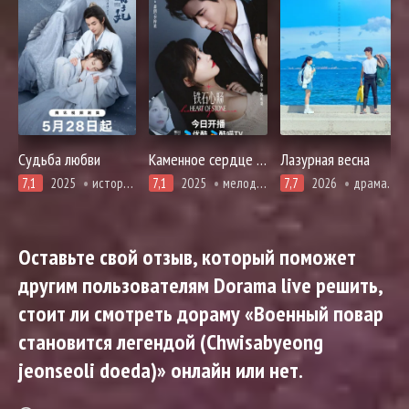
Судьба любви
Каменное сердце (китайская версия)
Лазурная весна
7,1
2025
история, комедия, романтика
7,1
2025
мелодрама, романтика
7,7
2026
драма, приключения, повседневность
Оставьте свой отзыв, который поможет
другим пользователям Dorama live решить,
стоит ли смотреть дораму «Военный повар
становится легендой (Chwisabyeong
jeonseoli doeda)» онлайн или нет.