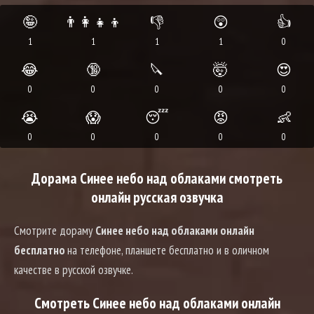
🤪
👨‍👩‍👧‍👦
👎
😲
👍
1
1
1
1
0
😂
🔞
🔪
🤯
😍
0
0
0
0
0
😭
😱
😴
😡
👶
0
0
0
0
0
Дорама Синее небо над облаками смотреть
онлайн русская озвучка
Смотрите дораму
Синее небо над облаками онлайн
бесплатно
на телефоне, планшете бесплатно и в оличном
качестве в русской озвучке.
Смотреть Синее небо над облаками онлайн