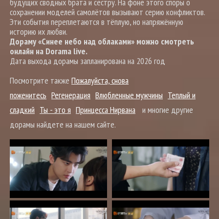
будущих сводных брата и сестру. На фоне этого споры о
сохранении моделей самолётов вызывают серию конфликтов.
Эти события переплетаются в тёплую, но напряжённую
историю их любви.
Дораму «Синее небо над облаками» можно смотреть
онлайн на Dorama live.
Дата выхода дорамы запланирована на 2026 год
Посмотрите также
Пожалуйста, снова
поженитесь
Регенерация
Влюбленные мужчины
Теплый и
сладкий
Ты - это я
Принцесса Нирвана
и многие другие
дорамы найдете на нашем сайте.