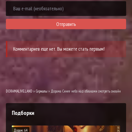
Отправить
Комментариев еще нет. Вы можете стать первым!
DORAMALIVE.LAND
»
Сериалы
» Дорама Синее небо над облаками смотреть онлайн
Подборки
Дорам: 64