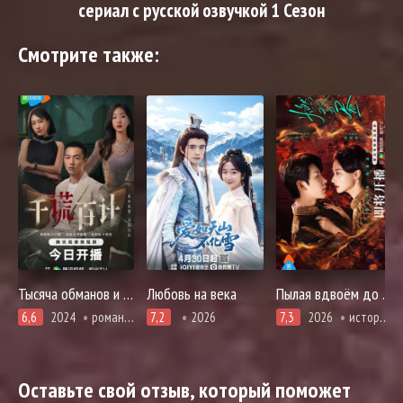
сериал с русской озвучкой 1 Сезон
Смотрите также:
Тысяча обманов и сотня планов
Любовь на века
Пылая вдвоём до рассвета
6,6
2024
романтика, триллер
7,2
2026
7,3
2026
история, романтика
Оставьте свой отзыв, который поможет