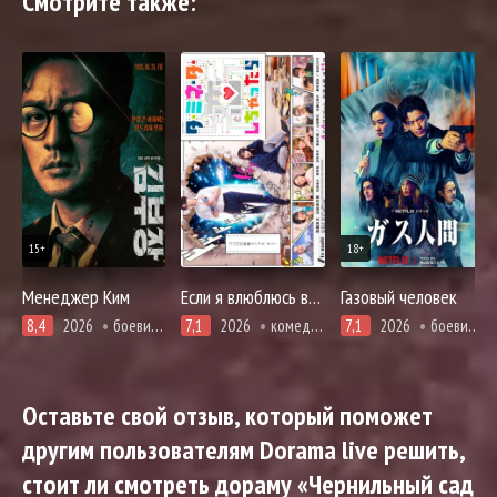
Смотрите также:
15+
18+
Менеджер Ким
Если я влюблюсь в Терминатора
Газовый человек
8,4
2026
боевики, криминал, триллер
7,1
2026
комедия, романтика
7,1
2026
боевики, драма, триллер, фантастика
Оставьте свой отзыв, который поможет
другим пользователям Dorama live решить,
стоит ли смотреть дораму «Чернильный сад