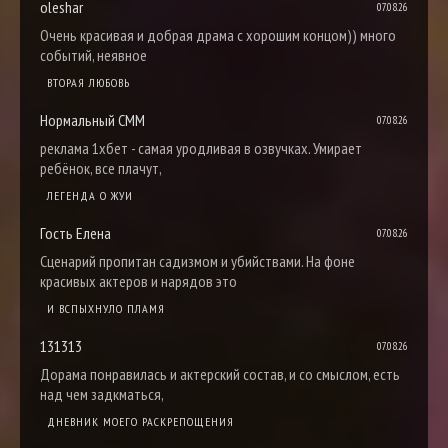
oleshar
07.08.26
Очень красивая и добрая драма с хорошим концом)) много
событий, неявное
ВТОРАЯ ЛЮБОВЬ
Нормальный СММ
07.08.26
реклама 1хбет - самая уродливая в озвучках. Умирает
ребёнок, все плачут,
ЛЕГЕНДА О ЖУИ
Гость Елена
07.08.26
Сценарий пропитан садизмом и убийствами. На фоне
красивых актеров и нарядов это
И ВСПЫХНУЛО ПЛАМЯ
131313
07.08.26
Дорама понравилась и актерский состав, и со смыслом, есть
над чем задкматься,
ДНЕВНИК МОЕГО РАСКРЕПОЩЕНИЯ