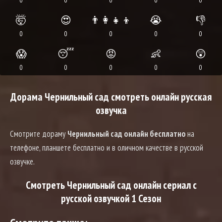
0
0
0
0
0
🤯
😍
👨‍👩‍👧‍👦
😭
👎
0
0
0
0
0
😱
😴
😡
👶
😲
0
0
0
0
0
Дорама Чернильный сад смотреть онлайн русская
озвучка
Смотрите дораму
Чернильный сад онлайн бесплатно
на
телефоне, планшете бесплатно и в оличном качестве в русской
озвучке.
Смотреть Чернильный сад онлайн сериал с
русской озвучкой 1 Сезон