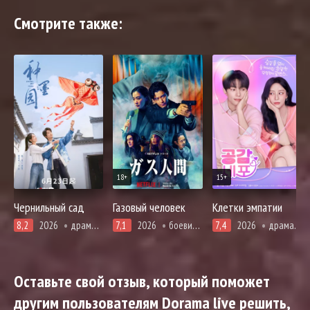
Смотрите также:
18+
15+
Чернильный сад
Газовый человек
Клетки эмпатии
8,2
2026
драма, романтика
7,1
2026
боевики, драма, триллер, фантастика
7,4
2026
драма, комедия, романтика, фэнтези
Оставьте свой отзыв, который поможет
другим пользователям Dorama live решить,