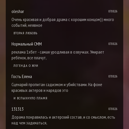
oleshar
07.08.26
Очень красивая и добрая драма с хорошим концом)) много
событий, неявное
ВТОРАЯ ЛЮБОВЬ
Нормальный СММ
07.08.26
реклама 1хбет - самая уродливая в озвучках. Умирает
ребёнок, все плачут,
ЛЕГЕНДА О ЖУИ
Гость Елена
07.08.26
Сценарий пропитан садизмом и убийствами. На фоне
красивых актеров и нарядов это
И ВСПЫХНУЛО ПЛАМЯ
131313
07.08.26
Дорама понравилась и актерский состав, и со смыслом, есть
над чем задкматься,