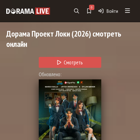
0
Войти
Дорама
Проект Локи
(2026) смотреть
онлайн
Смотреть
Обновлено: