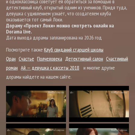
и одноклассница советует ей обратиться за помощью в
детективный клуб, открытый одним из учеников. Придя туда,
девушка с удивлением узнаёт, что создателем клуба
оказывается тот самый Локи.
Дораму «Проект Локи» можно смотреть онлайн на
Dorama live.
Дата выхода дорамы запланирована на 2026 год
Посмотрите также
Клуб свиданий старшей школы
Оран
Счастье
Полчеловека
Детективный салон
Счастливый
роман
Ай — девyшка с кассеты 2018
и многие другие
дорамы найдете на нашем сайте.