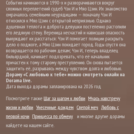
События начинаются в 1990-х и разворачиваются вокруг
сложных переплетений судеб Чэн И и Мяо Цзин. Их знакомство
омрачалось семейными неурядицами — поначалу Чэн И
относился к Мяо Цзин с открытой неприязнью. Однако
душевная теплота и доброта девушки постепенно растопили
его ледяную стену. Вереница несчастий и нависшая опасность
вынуждают их расстаться: Чэн И помогает полиции раскрыть
дело о поджоге, а Мяо Цзин покидает город. Годы спустя она
возвращается по рабочим делам; Чэн И, теперь владелец
бильярдной, начинает подозревать, что её начальник
причастен к тому старому преступлению. Он снова пытается
защитить её, разрываясь между чувством долга и любовью.
Дораму «С любовью к тебе» можно смотреть онлайн на
Dorama live.
Дата выхода дорамы запланирована на 2026 год
Посмотрите также
Шаг за шагом к любви
Мчась навстречу
жизни и любви
Унесенные дождем
Слепой меч
Любовь с
первой ночи
Принцесса по обмену
и многие другие дорамы
найдете на нашем сайте.