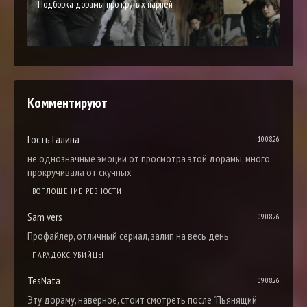
Подборка дорамы про крутых парней
Комментируют
Гость Галина
10.08.26
не однозначные эмоции от просмотра этой дорамы, много
прокручивала от скучных
ВОПЛОЩЕНИЕ РЕВНОСТИ
Sam vers
09.08.26
Профайлер, отличный сериал, залип на весь день
ПАРАДОКС УБИЙЦЫ
TesNata
09.08.26
Эту дораму, наверное, стоит смотреть после "Пьянящий