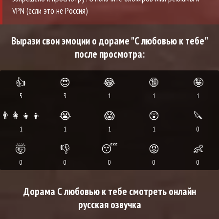
VPN (если это не Россия)
Вырази свои эмоции о дораме "С любовью к тебе"
после просмотра:
👍
😍
😂
🔞
🤪
5
3
1
1
1
👨‍👩‍👧‍👦
😭
😱
😲
🔪
1
1
1
1
0
🤯
👎
😴
😡
👶
0
0
0
0
0
Дорама С любовью к тебе смотреть онлайн
русская озвучка