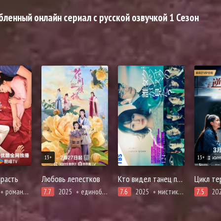
енный онлайн сериал с русской озвучкой 1 Сезон
13+
13+
трасть
Любовь лепестков
Кто видел танец павлина в джунглях?
Цикл те
романтика
7.7
2025
единоборства, романтика, сянься, фэнтези
7.6
2025
мистика, криминал, повседневность, расследование, триллер
7.5
20