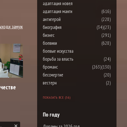
адаптация новел
адаптация манги
(616)
антигерой
(228)
ыходи замуж
биография
(34)
(23)
бизнес
(291)
боевики
(628)
боевые искусства
борьба за власть
(24)
броманс
(263)
(130)
бессмертие
(20)
вестерн
(2)
ачестве
ПОКАЗАТЬ ВСЕ (56)
По году
Дорамы за 2026 год