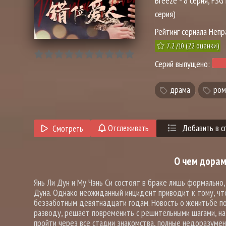
Breeze - 8 серия, FSG
серия)
Рейтинг сериала Неп
7.2
/
(
22
оценки)
10
Серий выпущено:
драма
,
ром
Отслеживать
Добавить в с
Смотреть
О чем дорам
Янь Ли Дун и Му Чэнь Си состоят в браке лишь формально
Дуна. Однако неожиданный инцидент приводит к тому, что
беззаботным девятнадцати годам. Новость о женитьбе потр
разводу, решает повременить с решительными шагами, над
пройти через все стадии знакомства, полные недоразумен