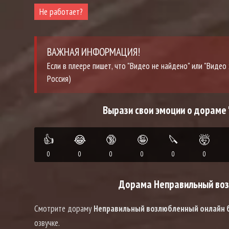
Не работает?
ВАЖНАЯ ИНФОРМАЦИЯ!
Если в плеере пишет, что "Видео не найдено" или "Виде
Россия)
Вырази свои эмоции о дораме
👍
😂
🔞
🤪
🔪
🤯
0
0
0
0
0
0
Дорама Неправильный воз
Смотрите дораму
Неправильный возлюбленный онлайн 
озвучке.