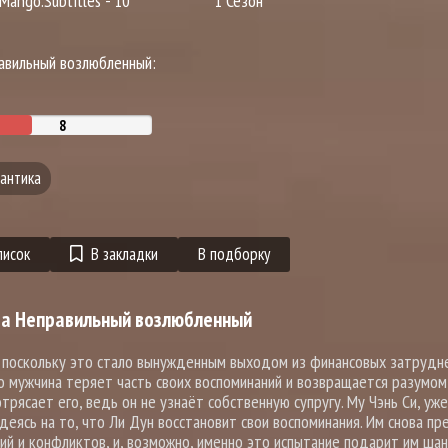
 Mango.Subtitles - 10
1 Сезон
равильный возлюбленный:
антика
писок
В закладки
В подборку
а Неправильный возлюбленный
, поскольку это стало вынужденным выходом из финансовых затрудн
 мужчина теряет часть своих воспоминаний и возвращается разумом
ясает его, ведь он не узнаёт собственную супругу. Му Чэнь Си, уже
еясь на то, что Ли Дун восстановит свои воспоминания. Им снова п
ий и конфликтов, и, возможно, именно это испытание подарит им шан