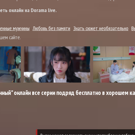
ь онлайн на Dorama live.
енные мужчины
Любовь без памяти
Знать сюжет необязательно
В
шем сайте.
ный" онлайн все серии подряд бесплатно в хорошем к