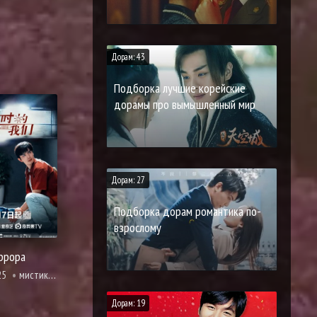
Дорам: 43
Подборка лучшие корейские
дорамы про вымышленный мир
Дорам: 27
Подборка дорам романтика по-
взрослому
ррора
25
мистика, про молодость и любовь, расследование, триллер, фэнтези
Дорам: 19