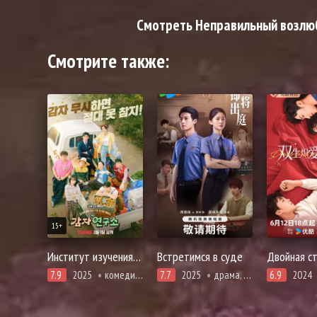
Смотреть Неправильный возлюбл
Смотрите также:
15+
Институт изучения картофеля
Встретимся в суде
Двойная с
7.9
2025
комедия, мелодрама, романтика
7.7
2025
драма, про закон прокуроров и адвокатов
6.9
2024