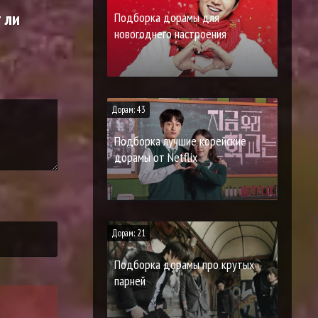
 ли
Подборка дорамы для
новогоднего настроения
Дорам: 43
Подборка лучшие корейские
дорамы от Netflix
Дорам: 21
Подборка дорамы про крутых
парней