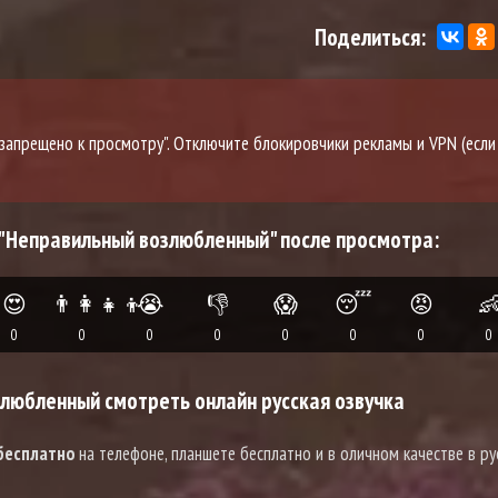
Поделиться:
о запрещено к просмотру". Отключите блокировчики рекламы и VPN (если
 "Неправильный возлюбленный" после просмотра:
😍
👨‍👩‍👧‍👦
😭
👎
😱
😴
😡

0
0
0
0
0
0
0
0
любленный смотреть онлайн русская озвучка
бесплатно
на телефоне, планшете бесплатно и в оличном качестве в ру