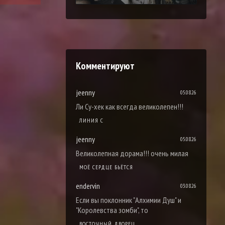
Комментируют
jeenny
05.08.26
Ли Су-хек как всегда великолепен!!!
ЛИНИЯ С
jeenny
05.08.26
Великолепная дорама!!! очень милая
МОЁ СЕРДЦЕ БЬЁТСЯ
endervin
03.08.26
Если вы поклонник "Алхимии Душ" и
"Королевства зомби", то
ВОСТОЧНЫЙ ДВОРЕЦ