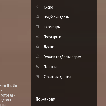
Скоро
Подборки дорам
Календарь
Популярные
Лучшие
Эмодзи подборки дорам
Персоны
Случайная дорама
ений Янь Ли
 к
 готовая к
По жанрам
редстоит
с на