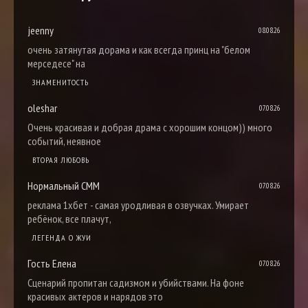
jeenny
08.08.26
очень затянутая дорама и как всегда принц на "белом
мерседесе" на
ЗНАМЕНИТОСТЬ
oleshar
07.08.26
Очень красивая и добрая драма с хорошим концом)) много
событий, неявное
ВТОРАЯ ЛЮБОВЬ
Нормальный СММ
07.08.26
реклама 1хбет - самая уродливая в озвучках. Умирает
ребёнок, все плачут,
ЛЕГЕНДА О ЖУИ
Гость Елена
07.08.26
Сценарий пропитан садизмом и убийствами. На фоне
красивых актеров и нарядов это