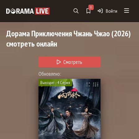
0
Войти
Дорама
Приключения Чжань Чжао
(2026)
смотреть онлайн
Смотреть
Обновлено:
Выходит - 4 Серия