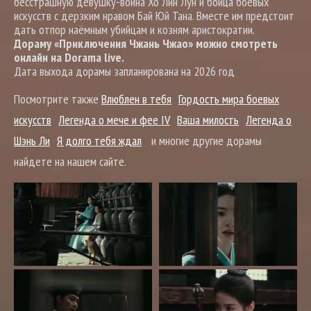
бесстрашную девушку-воина Хо Лин Лун и бойца боевых
искусств с дерзким нравом Бай Юй Тана. Вместе им предстоит
дать отпор наёмным убийцам и козням аристократии.
Дораму «Приключения Чжань Чжао» можно смотреть
онлайн на Dorama live.
Дата выхода дорамы запланирована на 2026 год
Посмотрите также
Влюблен в тебя
Гордость мира боевых
искусств
Легенда о мече и фее IV
Ваша милость
Легенда о
Шэнь Ли
Я долго тебя ждал
и многие другие дорамы
найдете на нашем сайте.