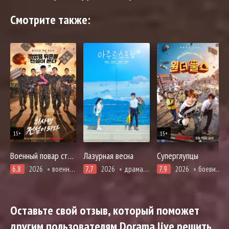
Смотрите также:
15+
15+
Военный повар становится легендой
Лазурная весна
Суперглупцы
6,8
2026
военные, комедия, фэнтези
7,7
2026
драма, приключения, повседневность
7,9
2026
боевики, комедия, приключения, фэнтези
Оставьте свой отзыв, который поможет
другим пользователям Dorama live решить,