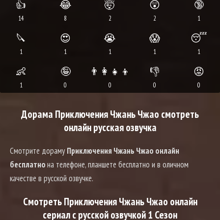
👍
😂
🤯
😲
🔞
14
8
2
2
1
🔪
😍
😭
😱
😴
1
1
1
1
1
👶
🤪
👨‍👩‍👧‍👦
👎
😡
1
0
0
0
0
Дорама Приключения Чжань Чжао смотреть
онлайн русская озвучка
Смотрите дораму
Приключения Чжань Чжао онлайн
бесплатно
на телефоне, планшете бесплатно и в оличном
качестве в русской озвучке.
Смотреть Приключения Чжань Чжао онлайн
сериал с русской озвучкой 1 Сезон