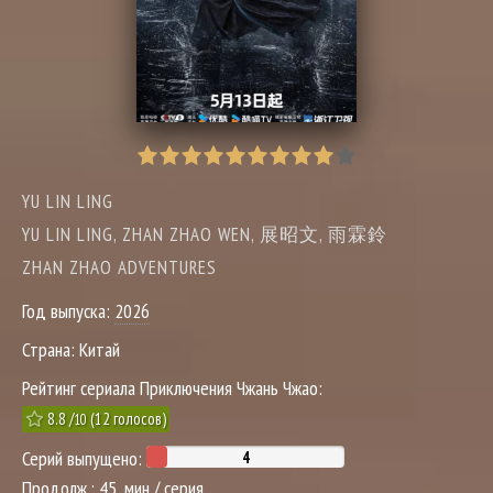
YU LIN LING
YU LIN LING, ZHAN ZHAO WEN, 展昭文, 雨霖鈴
ZHAN ZHAO ADVENTURES
Год выпуска:
2026
Страна:
Китай
Рейтинг сериала Приключения Чжань Чжао:
8.8
/
(
12
голосов)
10
Серий выпущено:
Продолж.:
45 .мин / серия