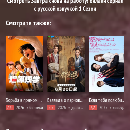
Смотреть Завтра снова на работу! онлайн сериал
с русской озвучкой 1 Сезон
Смотрите также:
Борьба в прямом эфире
Баллада о парчовых одеждах
Если тебя полюбил босс якудза
7,6
2026
боевики
5.5
2026
драма, история, романтика
7,2
2025
комедия, романтика