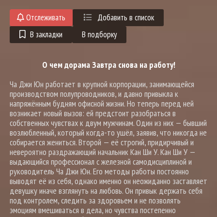
Отслеживать
Добавить в список
В закладки
В подборку
О чем дорама Завтра снова на работу!
Ча Джи Юн работает в крупной корпорации, занимающейся
производством полупроводников, и давно привыкла к
напряжённым будням офисной жизни. Но теперь перед ней
возникает новый вызов: ей предстоит разобраться в
собственных чувствах к двум мужчинам. Один из них — бывший
возлюбленный, который когда-то ушёл, заявив, что никогда не
собирается жениться. Второй — её строгий, придирчивый и
невероятно раздражающий начальник Кан Ши У. Кан Ши У —
выдающийся профессионал с железной самодисциплиной и
руководитель Ча Джи Юн. Его методы работы постоянно
выводят её из себя, однако именно он неожиданно заставляет
девушку иначе взглянуть на любовь. Он привык держать себя
под контролем, следить за здоровьем и не позволять
эмоциям вмешиваться в дела, но чувства постепенно