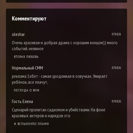
Комментируют
oleshar
07.08.26
Очень красивая и добрая драма с хорошим концом)) много
событий, неявное
ВТОРАЯ ЛЮБОВЬ
Нормальный СММ
07.08.26
реклама 1хбет - самая уродливая в озвучках. Умирает
ребёнок, все плачут,
ЛЕГЕНДА О ЖУИ
Гость Елена
07.08.26
Сценарий пропитан садизмом и убийствами. На фоне
красивых актеров и нарядов это
И ВСПЫХНУЛО ПЛАМЯ