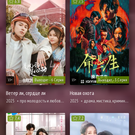
6,8
7,5
Выходит - 6 Серия
Выходит - 3 Серия
13+
13+
Ветер ли, сердце ли
Новая охота
2025
про молодость и любовь, романтика
2025
драма, мистика, криминал, триллер
7,4
7,2