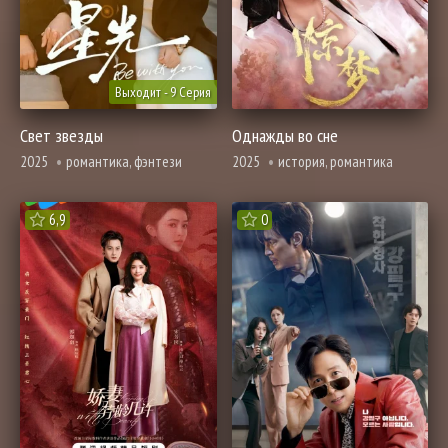
Выходит - 9 Серия
Свет звезды
Однажды во сне
2025
романтика, фэнтези
2025
история, романтика
6,9
0