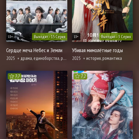
Выходит - 15 Серия
Выходит - 3 Серия
13+
13+
Сердце меча Небес и Земли
Убивая мимолётные годы
2025
драма, единоборства, романтика, фэнтези
2025
история, романтика
7,7
7,2