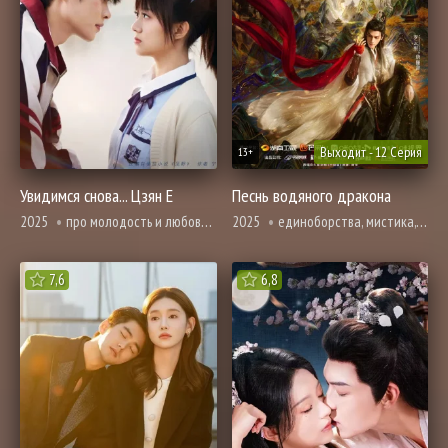
Выходит - 12 Серия
13+
Увидимся снова... Цзян Е
Песнь водяного дракона
2025
про молодость и любовь, романтика
2025
единоборства, мистика, фэнтези
7,6
6,8