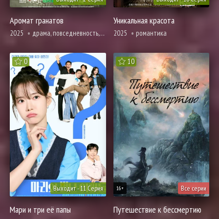
Аромат гранатов
Уникальная красота
2025
драма, повседневность, романтика
2025
романтика
0
10
Выходит - 11 Серия
Все серии
16+
Мари и три её папы
Путешествие к бессмертию