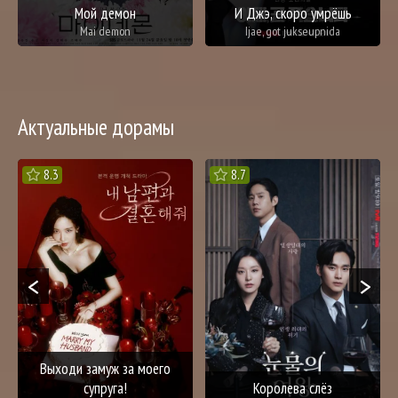
Мой демон
И Джэ, скоро умрёшь
Mai demon
Ijae, got jukseupnida
Актуальные дорамы
8.3
8.7
<
>
Выходи замуж за моего
супруга!
Королева слёз