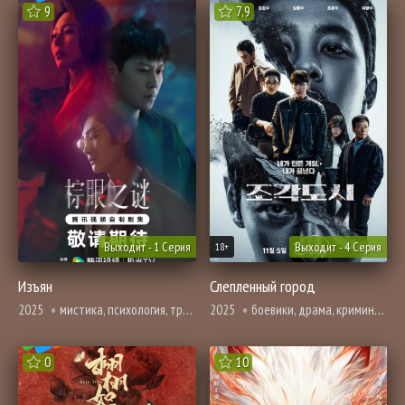
9
7,9
Выходит - 1 Серия
Выходит - 4 Серия
18+
Изъян
Слепленный город
2025
мистика, психология, триллер
2025
боевики, драма, криминал, триллер
0
10