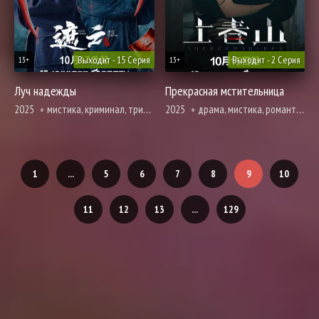
Выходит - 15 Серия
Выходит - 2 Серия
13+
13+
Луч надежды
Прекрасная мстительница
2025
мистика, криминал, триллер
2025
драма, мистика, романтика
1
...
5
6
7
8
9
10
11
12
13
...
129