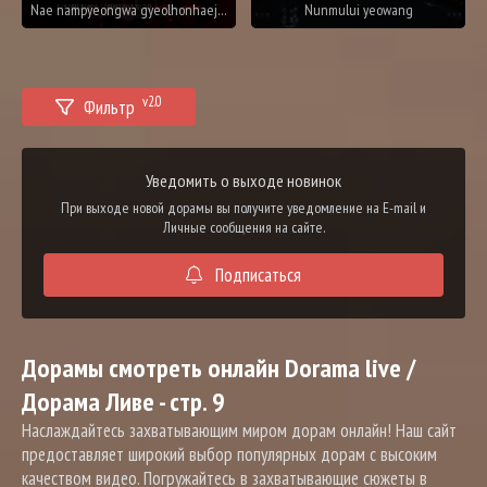
Nae nampyeongwa gyeolhonhaejwo
Nunmului yeowang
v2.0
Фильтр
Уведомить о выходе новинок
При выходе новой дорамы вы получите уведомление на E-mail и
Личные сообщения на сайте.
Подписаться
Дорамы смотреть онлайн Dorama live /
Дорама Ливе - стр. 9
Наслаждайтесь захватывающим миром дорам онлайн! Наш сайт
предоставляет широкий выбор популярных дорам с высоким
качеством видео. Погружайтесь в захватывающие сюжеты в