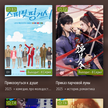
8,3
7,7
Выходит - 4 Серия
Выходит - 8 Серия
13+
Прикоснуться к душе
Приказ парчовой луны
2025
комедия, про молодость и любовь, романтика
2025
история, романтика
7,4
7,6