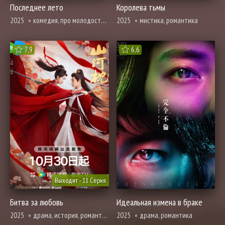
Последнее лето
Королева тьмы
2025
комедия, про молодость и любовь, повседневность, романтика
2025
мистика, романтика
7,9
6,6
Выходит - 11 Серия
Битва за любовь
Идеальная измена в браке
2025
драма, история, романтика
2025
драма, романтика