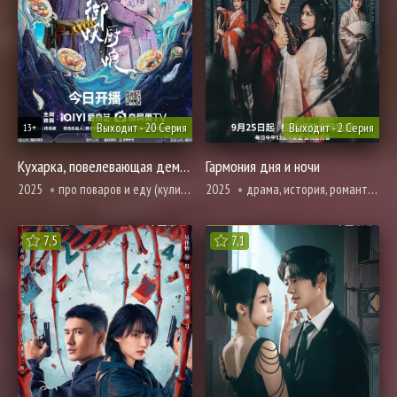
Выходит - 20 Серия
Выходит - 2 Серия
13+
Кухарка, повелевающая демонами
Гармония дня и ночи
2025
про поваров и еду (кулинария), романтика, фэнтези
2025
драма, история, романтика, фэнтези
7,5
7,1