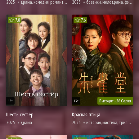
2025
драма, комедия, романтика
2025
боевики, мелодрама, фэнтези
7,8
7,6
Выходит - 26 Серия
18+
13+
Шесть сестёр
Красная птица
2025
драма
2025
история, мистика, триллер