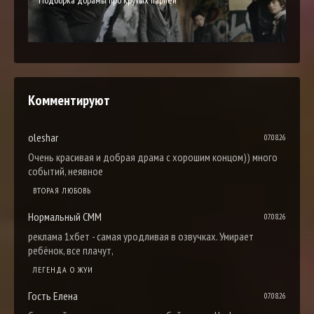
Комментируют
oleshar
07.08.26
Очень красивая и добрая драма с хорошим концом)) много
событий, неявное
ВТОРАЯ ЛЮБОВЬ
Нормальный СММ
07.08.26
реклама 1хбет - самая уродливая в озвучках. Умирает
ребёнок, все плачут,
ЛЕГЕНДА О ЖУИ
Гость Елена
07.08.26